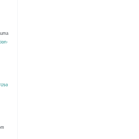
b uma
ion-
 Uso
com