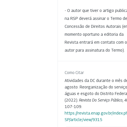
- O autor que tiver o artigo publi
na RSP deverá assinar o Termo d
Concessão de Direitos Autorais (e
momento oportuno a editoria da
Revista entrará em contato com o
autor para assinatura do Termo).
Como Citar
Atividades da DC durante o mês d
agosto: Reorganização do serviç
águas e esgoto do Distrito Federa
(2022).
Revista Do Serviço Público
,
4
107-109.
https://revista.enap.gov.br/index.p
SP/article/view/9315