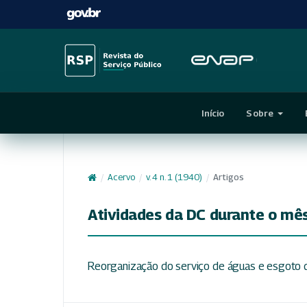
Início
Sobre
/
Acervo
/
v. 4 n. 1 (1940)
/
Artigos
Atividades da DC durante o mê
Reorganização do serviço de águas e esgoto d