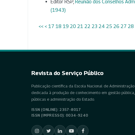
Editor RSP,
Reunião dos Conselhos Admi
(1943)
<<
<
17
18
19
20
21
22
23
24
25
26
27
28
Revista do Serviço Público
Publicação científica da Escola Nacional de Administração 
dedicada à produção de conhecimento em gestão pública, 
públicas e administração do Estado.
ISSN (ONLINE): 2357-8017
ISSN (IMPRESSO): 0034-9240