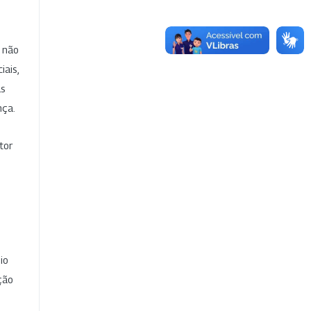
e não
iais,
as
nça.
tor
io
ção