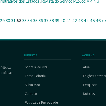
nistrativos dos Estados
,
Revista do Serviço Público: v. 4 n. 3
29
30
31
32
33
34
35
36
37
38
39
40
41
42
43
44
45
46
>
REVISTA
ACERVO
Sobre a Revista
Atual
Pública,
políticas
Corpo Editorial
Edições anterio
Submissão
Pesquisar
Contato
Notícias
Política de Privacidade