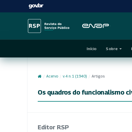
Início
Sobre
/
Acervo
/
v. 4 n. 1 (1940)
/
Artigos
Os quadros do funcionalismo civ
Editor RSP