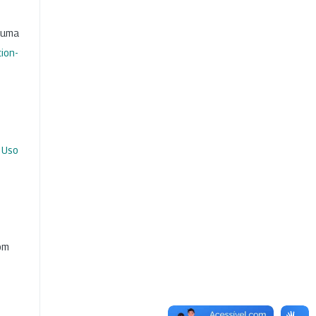
b uma
ion-
 Uso
com