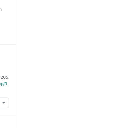
e
m
-205.
hp/R