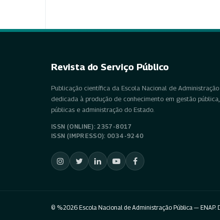
Revista do Serviço Público
Publicação científica da Escola Nacional de Administração 
dedicada à produção de conhecimento em gestão pública, 
públicas e administração do Estado.
ISSN (ONLINE): 2357-8017
ISSN (IMPRESSO): 0034-9240
© %2026 Escola Nacional de Administração Pública — ENAP. D