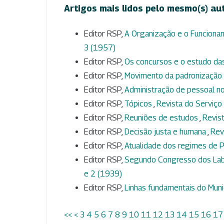
Artigos mais lidos pelo mesmo(s) au
Editor RSP,
A Organização e o Funciona
3 (1957)
Editor RSP,
Os concursos e o estudo das
Editor RSP,
Movimento da padronização 
Editor RSP,
Administração de pessoal n
Editor RSP,
Tópicos
,
Revista do Serviço 
Editor RSP,
Reuniões de estudos
,
Revist
Editor RSP,
Decisão justa e humana
,
Rev
Editor RSP,
Atualidade dos regimes de P
Editor RSP,
Segundo Congresso dos Labo
e 2 (1939)
Editor RSP,
Linhas fundamentais do Muni
<<
<
3
4
5
6
7
8
9
10
11
12
13
14
15
16
17