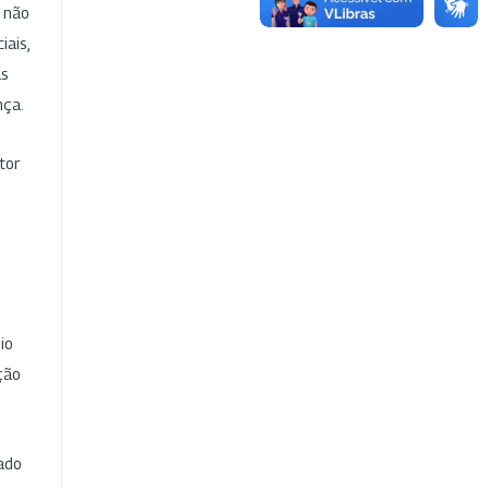
e não
iais,
as
nça.
tor
io
ção
cado