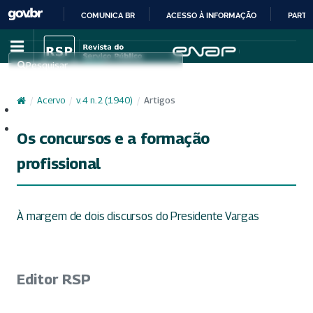
COMUNICA BR
ACESSO À INFORMAÇÃO
PARTI
IR
PARA
Pesquisar
O
CONTEÚDO
/
Acervo
/
v. 4 n. 2 (1940)
/
Artigos
Cadastro
Acesso
Os concursos e a formação
profissional
À margem de dois discursos do Presidente Vargas
Editor RSP