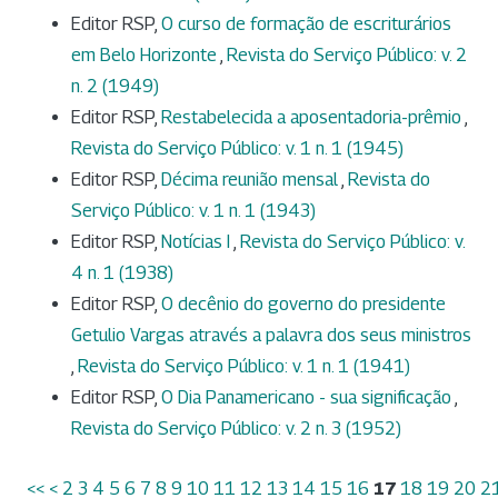
Editor RSP,
O curso de formação de escriturários
em Belo Horizonte
,
Revista do Serviço Público: v. 2
n. 2 (1949)
Editor RSP,
Restabelecida a aposentadoria-prêmio
,
Revista do Serviço Público: v. 1 n. 1 (1945)
Editor RSP,
Décima reunião mensal
,
Revista do
Serviço Público: v. 1 n. 1 (1943)
Editor RSP,
Notícias I
,
Revista do Serviço Público: v.
4 n. 1 (1938)
Editor RSP,
O decênio do governo do presidente
Getulio Vargas através a palavra dos seus ministros
,
Revista do Serviço Público: v. 1 n. 1 (1941)
Editor RSP,
O Dia Panamericano - sua significação
,
Revista do Serviço Público: v. 2 n. 3 (1952)
<<
<
2
3
4
5
6
7
8
9
10
11
12
13
14
15
16
17
18
19
20
2