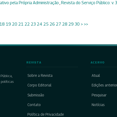
tivo pela Própria Administração
,
Revista do Serviço Público: v. 3
18
19
20
21
22
23
24
25
26
27
28
29
30
>
>>
REVISTA
ACERVO
Sobre a Revista
Atual
Pública,
políticas
Corpo Editorial
Edições anterio
Submissão
Pesquisar
Contato
Notícias
Política de Privacidade