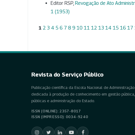
Editor RSP,
Revogação de Ato Administra
1 (1953)
1
2
3
4
5
6
7
8
9
10
11
12
13
14
15
16
17
Revista do Serviço Público
Publicação científica da Escola Nacional de Administração 
dedicada à produção de conhecimento em gestão pública, 
públicas e administração do Estado.
ISSN (ONLINE): 2357-8017
ISSN (IMPRESSO): 0034-9240