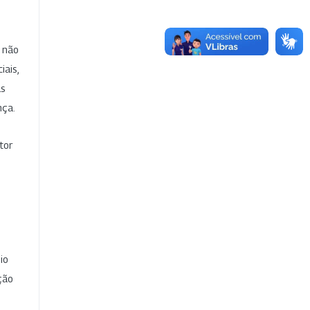
e não
iais,
as
nça.
tor
io
ção