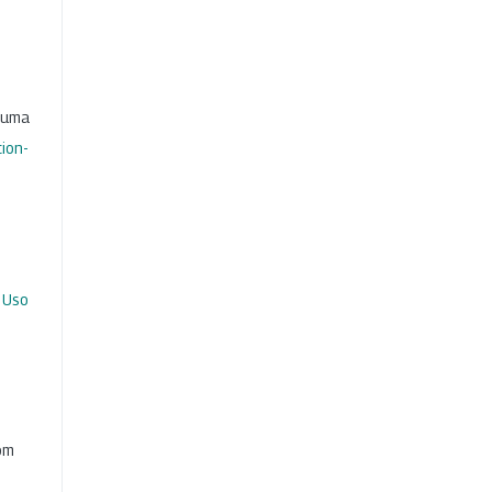
b uma
ion-
 Uso
com