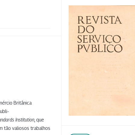
ércio Britânica
ubli-
andards Institution
, que
m tão valiosos trabalhos