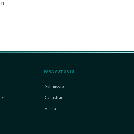
 n.
PARA AUTORES
Submissão
res
Cadastrar
Acesso