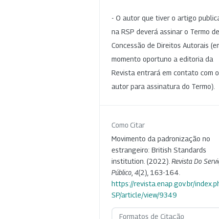
- O autor que tiver o artigo publi
na RSP deverá assinar o Termo d
Concessão de Direitos Autorais (e
momento oportuno a editoria da
Revista entrará em contato com o
autor para assinatura do Termo).
Como Citar
Movimento da padronização no
estrangeiro: British Standards
institution. (2022).
Revista Do Servi
Público
,
4
(2), 163-164.
https://revista.enap.gov.br/index.p
SP/article/view/9349
Formatos de Citação