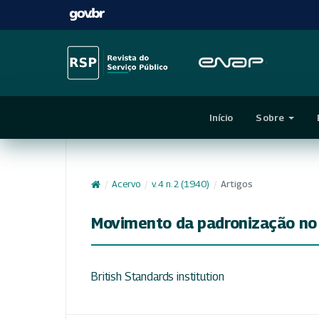
Início
Sobre
/
Acervo
/
v. 4 n. 2 (1940)
/
Artigos
Movimento da padronização no 
British Standards institution