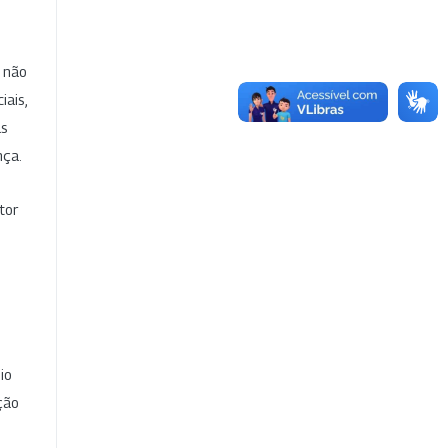
e não
iais,
as
nça.
tor
io
ção