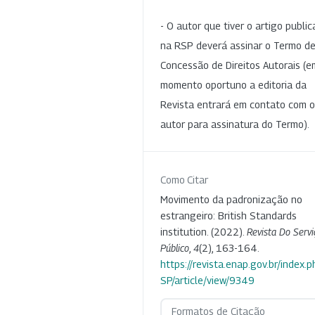
- O autor que tiver o artigo publi
na RSP deverá assinar o Termo d
Concessão de Direitos Autorais (e
momento oportuno a editoria da
Revista entrará em contato com o
autor para assinatura do Termo).
Como Citar
Movimento da padronização no
estrangeiro: British Standards
institution. (2022).
Revista Do Servi
Público
,
4
(2), 163-164.
https://revista.enap.gov.br/index.p
SP/article/view/9349
Formatos de Citação