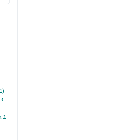
1)
 3
n. 1