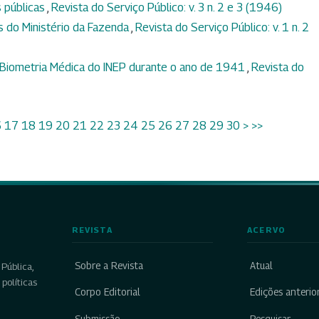
 públicas
,
Revista do Serviço Público: v. 3 n. 2 e 3 (1946)
 do Ministério da Fazenda
,
Revista do Serviço Público: v. 1 n. 2
e Biometria Médica do INEP durante o ano de 1941
,
Revista do
6
17
18
19
20
21
22
23
24
25
26
27
28
29
30
>
>>
REVISTA
ACERVO
Sobre a Revista
Atual
Pública,
políticas
Corpo Editorial
Edições anterio
Submissão
Pesquisar