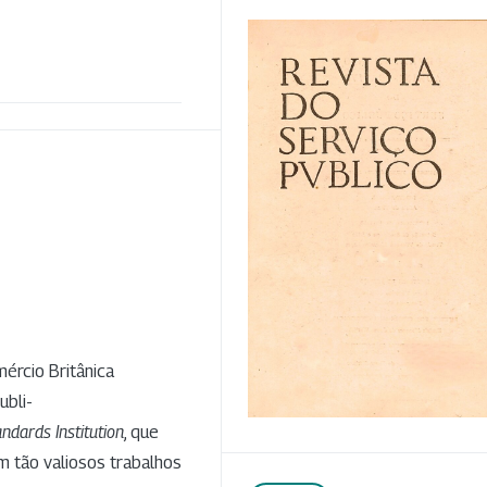
ércio Britânica
ubli-
andards Institution
, que
m tão valiosos trabalhos