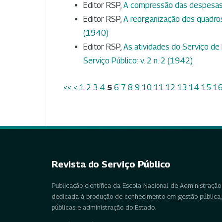
Editor RSP,
A compressão das despesas
Editor RSP,
A reorganização dos quadros
(1940)
Editor RSP,
As atividades do Serviço d
Serviço Público: v. 2 n. 2 (1942)
<<
<
1
2
3
4
5
6
7
8
9
10
11
12
13
14
15
1
Revista do Serviço Público
Publicação científica da Escola Nacional de Administração 
dedicada à produção de conhecimento em gestão pública, 
públicas e administração do Estado.