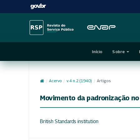
Início
Sobre
/
Acervo
/
v. 4 n. 2 (1940)
/
Artigos
Movimento da padronização no 
British Standards institution