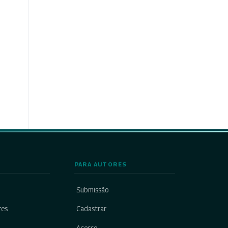
PARA AUTORES
Submissão
res
Cadastrar
Acesso