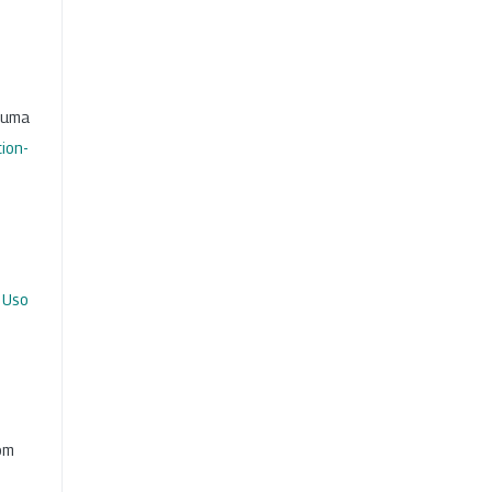
b uma
ion-
 Uso
com