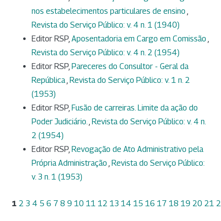
nos estabelecimentos particulares de ensino
,
Revista do Serviço Público: v. 4 n. 1 (1940)
Editor RSP,
Aposentadoria em Cargo em Comissão
,
Revista do Serviço Público: v. 4 n. 2 (1954)
Editor RSP,
Pareceres do Consultor - Geral da
República
,
Revista do Serviço Público: v. 1 n. 2
(1953)
Editor RSP,
Fusão de carreiras. Limite da ação do
Poder Judiciário.
,
Revista do Serviço Público: v. 4 n.
2 (1954)
Editor RSP,
Revogação de Ato Administrativo pela
Própria Administração
,
Revista do Serviço Público:
v. 3 n. 1 (1953)
1
2
3
4
5
6
7
8
9
10
11
12
13
14
15
16
17
18
19
20
21
2