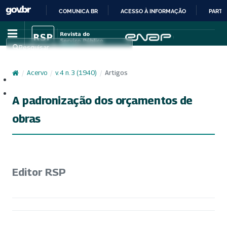
COMUNICA BR
ACESSO À INFORMAÇÃO
PARTI
IR
PARA
Pesquisar
O
CONTEÚDO
/
Acervo
/
v. 4 n. 3 (1940)
/
Artigos
Cadastro
Acesso
A padronização dos orçamentos de
obras
Editor RSP