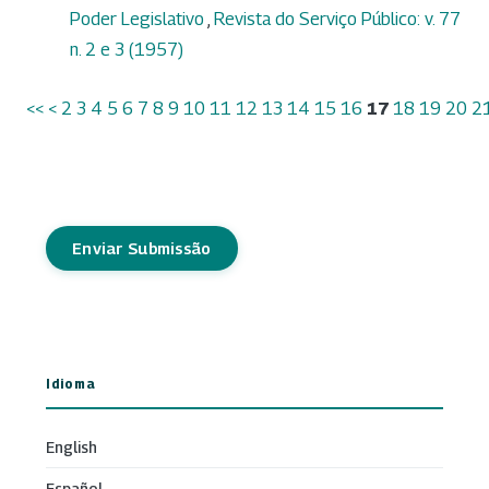
Poder Legislativo
,
Revista do Serviço Público: v. 77
n. 2 e 3 (1957)
<<
<
2
3
4
5
6
7
8
9
10
11
12
13
14
15
16
17
18
19
20
2
Enviar Submissão
Idioma
English
Español