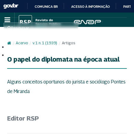
COMUNICA BR
ACESSO À INFORMAÇÃO
PARTI
IR
PARA
Pesquisar
O
CONTEÚDO
/
Acervo
/
v. 1 n. 1 (1939)
/
Artigos
Cadastro
Acesso
O papel do diplomata na época atual
Alguns conceitos oportunos do jurista e sociólogo Pontes
de Miranda
Editor RSP