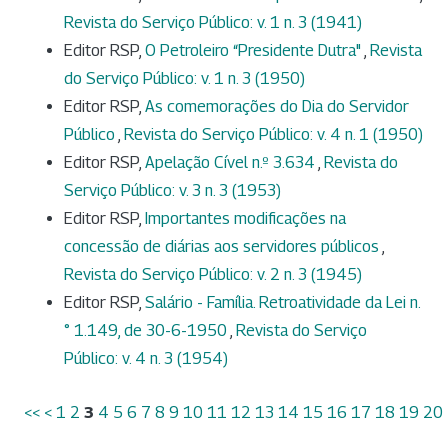
Revista do Serviço Público: v. 1 n. 3 (1941)
Editor RSP,
O Petroleiro “Presidente Dutra"
,
Revista
do Serviço Público: v. 1 n. 3 (1950)
Editor RSP,
As comemorações do Dia do Servidor
Público
,
Revista do Serviço Público: v. 4 n. 1 (1950)
Editor RSP,
Apelação Cível n.º 3.634
,
Revista do
Serviço Público: v. 3 n. 3 (1953)
Editor RSP,
Importantes modificações na
concessão de diárias aos servidores públicos
,
Revista do Serviço Público: v. 2 n. 3 (1945)
Editor RSP,
Salário - Família. Retroatividade da Lei n.
° 1.149, de 30-6-1950
,
Revista do Serviço
Público: v. 4 n. 3 (1954)
<<
<
1
2
3
4
5
6
7
8
9
10
11
12
13
14
15
16
17
18
19
20