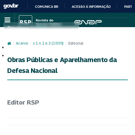
COMUNICA BR
ACESSO À INFORMAÇÃO
PARTI
IR
PARA
Pesquisar
O
CONTEÚDO
/
Acervo
/
v. 1 n. 2 e 3 (1939)
/
Editorial
Cadastro
Acesso
Obras Públicas e Aparelhamento da
Defesa Nacional
Editor RSP