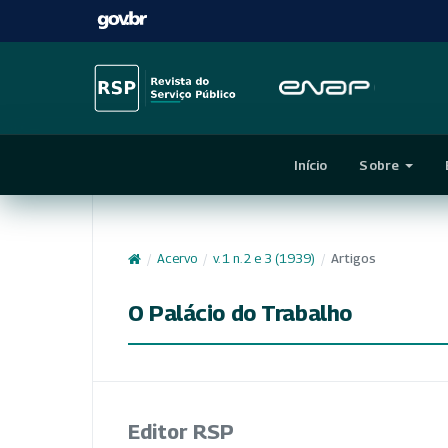
Início
Sobre
/
Acervo
/
v. 1 n. 2 e 3 (1939)
/
Artigos
O Palácio do Trabalho
Editor RSP