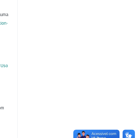
b uma
ion-
 Uso
com