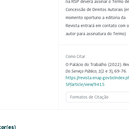
na RSP deverá assinar o Termo d
Concessão de Direitos Autorais (e
momento oportuno a editoria da
Revista entrará em contato com o
autor para assinatura do Termo).
Como Citar
O Palácio do Trabalho. (2022).
Rev
Do Serviço Público
,
1
(2 e 3), 69-76.
https://revista.enap.gov.br/index.p
SP/article/view/9415
Formatos de Citação
tor(es)