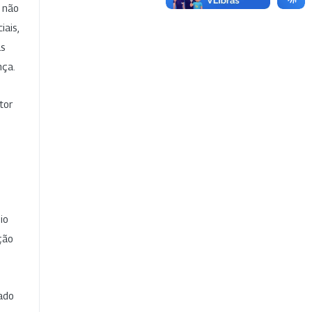
e não
iais,
as
nça.
tor
io
ção
cado