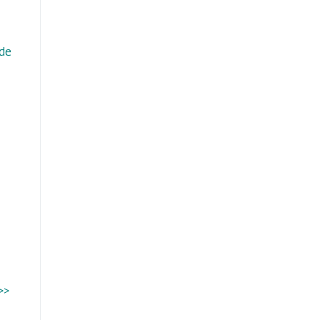
 de
>>