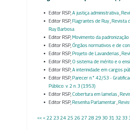
Editor RSP,
A justiça administrativa
,
Revi
Editor RSP,
Flagrantes de Ruy
,
Revista d
Ruy Barbosa
Editor RSP,
Movimento da padronização 
Editor RSP,
Órgãos normativos e de con
Editor RSP,
Projeto de Lavanderias
,
Revi
Editor RSP,
O sistema de mérito e o ens
Editor RSP,
A interinidade em cargos pú
Editor RSP,
Parecer n.° 42/53 - Gratific
Público: v. 2 n. 3 (1953)
Editor RSP,
Cobertura em lamelas
,
Revis
Editor RSP,
Resenha Parlamentar
,
Revis
<<
<
22
23
24
25
26
27
28
29
30
31
32
33