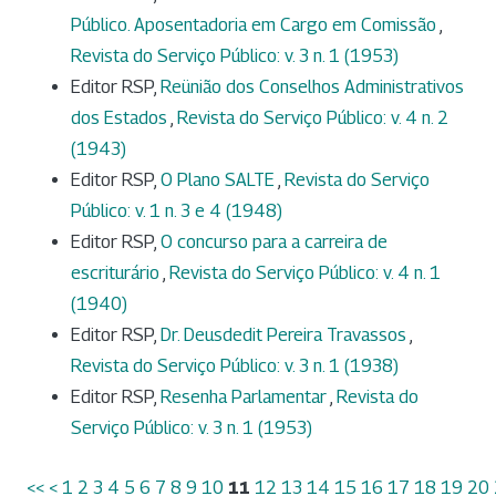
Público. Aposentadoria em Cargo em Comissão
,
Revista do Serviço Público: v. 3 n. 1 (1953)
Editor RSP,
Reünião dos Conselhos Administrativos
dos Estados
,
Revista do Serviço Público: v. 4 n. 2
(1943)
Editor RSP,
O Plano SALTE
,
Revista do Serviço
Público: v. 1 n. 3 e 4 (1948)
Editor RSP,
O concurso para a carreira de
escriturário
,
Revista do Serviço Público: v. 4 n. 1
(1940)
Editor RSP,
Dr. Deusdedit Pereira Travassos
,
Revista do Serviço Público: v. 3 n. 1 (1938)
Editor RSP,
Resenha Parlamentar
,
Revista do
Serviço Público: v. 3 n. 1 (1953)
<<
<
1
2
3
4
5
6
7
8
9
10
11
12
13
14
15
16
17
18
19
20