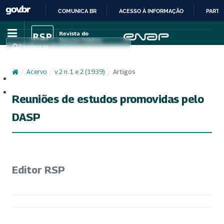
COMUNICA BR
ACESSO À INFORMAÇÃO
PARTI
IR
PARA
Pesquisar
O
CONTEÚDO
/
Acervo
/
v. 2 n. 1 e 2 (1939)
/
Artigos
Cadastro
Acesso
Reuniões de estudos promovidas pelo
DASP
Editor RSP