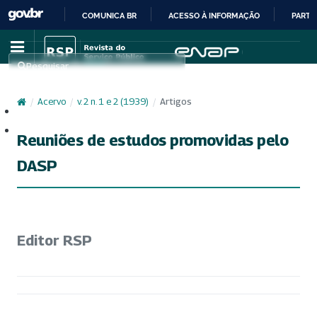
COMUNICA BR
ACESSO À INFORMAÇÃO
PARTI
IR
PARA
Pesquisar
O
CONTEÚDO
/
Acervo
/
v. 2 n. 1 e 2 (1939)
/
Artigos
Cadastro
Acesso
Reuniões de estudos promovidas pelo
DASP
Editor RSP