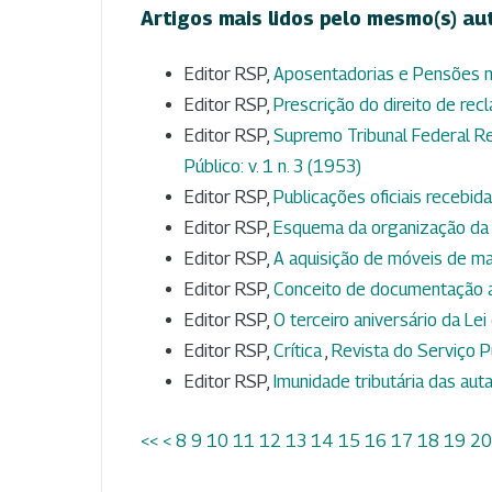
Artigos mais lidos pelo mesmo(s) au
Editor RSP,
Aposentadorias e Pensões n
Editor RSP,
Prescrição do direito de rec
Editor RSP,
Supremo Tribunal Federal Re
Público: v. 1 n. 3 (1953)
Editor RSP,
Publicações oficiais receb
Editor RSP,
Esquema da organização da
Editor RSP,
A aquisição de móveis de m
Editor RSP,
Conceito de documentação a
Editor RSP,
O terceiro aniversário da L
Editor RSP,
Crítica
,
Revista do Serviço Pú
Editor RSP,
Imunidade tributária das aut
<<
<
8
9
10
11
12
13
14
15
16
17
18
19
20