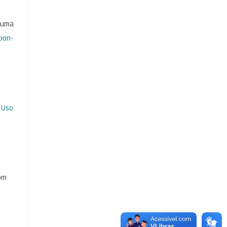
b uma
ion-
 Uso
com