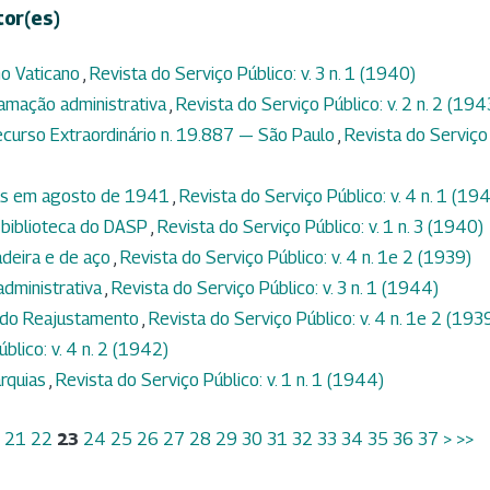
tor(es)
o Vaticano
,
Revista do Serviço Público: v. 3 n. 1 (1940)
lamação administrativa
,
Revista do Serviço Público: v. 2 n. 2 (194
curso Extraordinário n. 19.887 — São Paulo
,
Revista do Serviço
idas em agosto de 1941
,
Revista do Serviço Público: v. 4 n. 1 (19
 biblioteca do DASP
,
Revista do Serviço Público: v. 1 n. 3 (1940)
adeira e de aço
,
Revista do Serviço Público: v. 4 n. 1e 2 (1939)
dministrativa
,
Revista do Serviço Público: v. 3 n. 1 (1944)
ei do Reajustamento
,
Revista do Serviço Público: v. 4 n. 1e 2 (193
blico: v. 4 n. 2 (1942)
arquias
,
Revista do Serviço Público: v. 1 n. 1 (1944)
21
22
23
24
25
26
27
28
29
30
31
32
33
34
35
36
37
>
>>