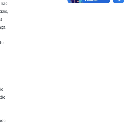
e não
iais,
as
nça.
tor
io
ção
cado