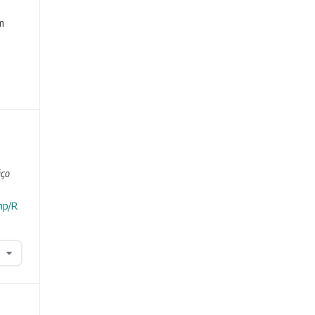
e
m
iço
hp/R