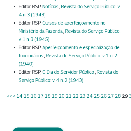
Editor RSP,
Notícias
,
Revista do Serviço Público: v.
4 n. 3 (1943)
Editor RSP,
Cursos de aperfeiçoamento no
Ministério da Fazenda
,
Revista do Serviço Público:
v. 1 n. 3 (1945)
Editor RSP,
Aperfeiçoamento e especialização de
funcionários
,
Revista do Serviço Público: v. 1 n. 2
(1940)
Editor RSP,
O Dia do Servidor Público
,
Revista do
Serviço Público: v. 4 n. 2 (1943)
<<
<
14
15
16
17
18
19
20
21
22
23
24
25
26
27
28
29