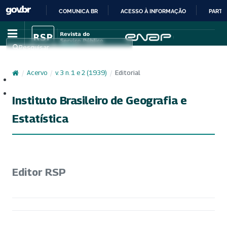
COMUNICA BR
ACESSO À INFORMAÇÃO
PARTI
IR
PARA
Pesquisar
O
CONTEÚDO
/
Acervo
/
v. 3 n. 1 e 2 (1939)
/
Editorial
Cadastro
Acesso
Instituto Brasileiro de Geografia e
Estatística
Editor RSP