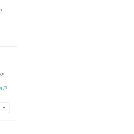
e
m
iço
hp/R