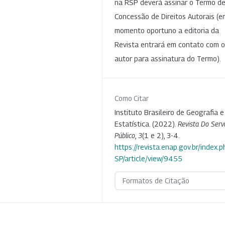
na RSP deverá assinar o Termo d
Concessão de Direitos Autorais (e
momento oportuno a editoria da
Revista entrará em contato com o
autor para assinatura do Termo).
Como Citar
Instituto Brasileiro de Geografia e
Estatística. (2022).
Revista Do Serv
Público
,
3
(1 e 2), 3-4.
https://revista.enap.gov.br/index.p
SP/article/view/9455
Formatos de Citação