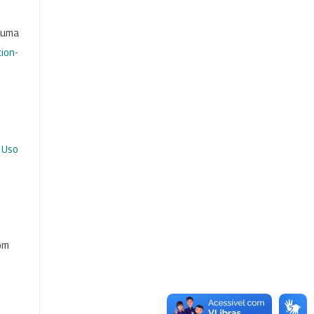
b uma
ion-
 Uso
com