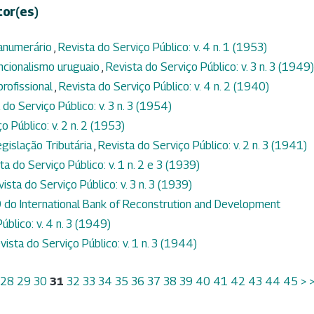
tor(es)
ranumerário
,
Revista do Serviço Público: v. 4 n. 1 (1953)
uncionalismo uruguaio
,
Revista do Serviço Público: v. 3 n. 3 (1949)
rofissional
,
Revista do Serviço Público: v. 4 n. 2 (1940)
 do Serviço Público: v. 3 n. 3 (1954)
o Público: v. 2 n. 2 (1953)
gislação Tributária
,
Revista do Serviço Público: v. 2 n. 3 (1941)
ta do Serviço Público: v. 1 n. 2 e 3 (1939)
ista do Serviço Público: v. 3 n. 3 (1939)
 do International Bank of Reconstrution and Development
úblico: v. 4 n. 3 (1949)
vista do Serviço Público: v. 1 n. 3 (1944)
28
29
30
31
32
33
34
35
36
37
38
39
40
41
42
43
44
45
>