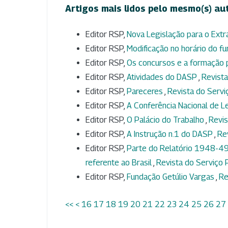
Artigos mais lidos pelo mesmo(s) au
Editor RSP,
Nova Legislação para o Ext
Editor RSP,
Modificação no horário do f
Editor RSP,
Os concursos e a formação p
Editor RSP,
Atividades do DASP
,
Revista
Editor RSP,
Pareceres
,
Revista do Serviç
Editor RSP,
A Conferência Nacional de Le
Editor RSP,
O Palácio do Trabalho
,
Revis
Editor RSP,
A Instrução n.1 do DASP
,
Rev
Editor RSP,
Parte do Relatório 1948-49
referente ao Brasil
,
Revista do Serviço P
Editor RSP,
Fundação Getúlio Vargas
,
Re
<<
<
16
17
18
19
20
21
22
23
24
25
26
27