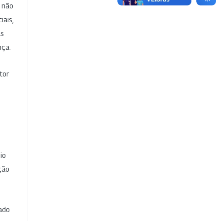
e não
iais,
as
nça.
tor
io
ção
cado