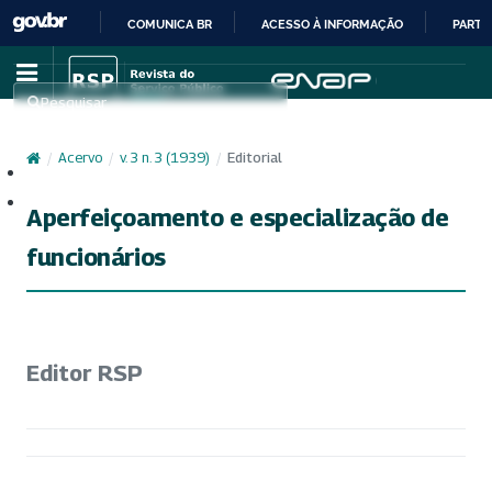
COMUNICA BR
ACESSO À INFORMAÇÃO
PARTI
IR
PARA
Pesquisar
O
CONTEÚDO
/
Acervo
/
v. 3 n. 3 (1939)
/
Editorial
Cadastro
Acesso
Aperfeiçoamento e especialização de
funcionários
Editor RSP