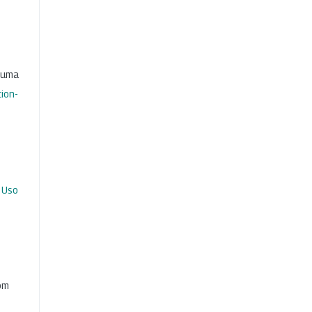
b uma
ion-
 Uso
com