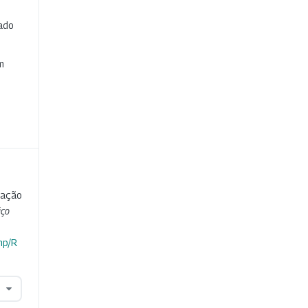
cado
e
m
zação
iço
hp/R