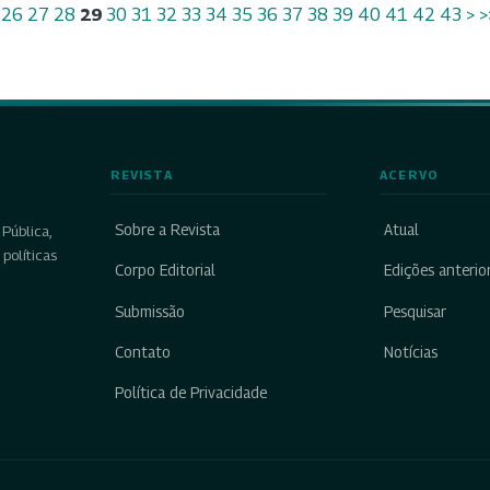
26
27
28
29
30
31
32
33
34
35
36
37
38
39
40
41
42
43
>
>
REVISTA
ACERVO
Sobre a Revista
Atual
Pública,
políticas
Corpo Editorial
Edições anterio
Submissão
Pesquisar
Contato
Notícias
Política de Privacidade