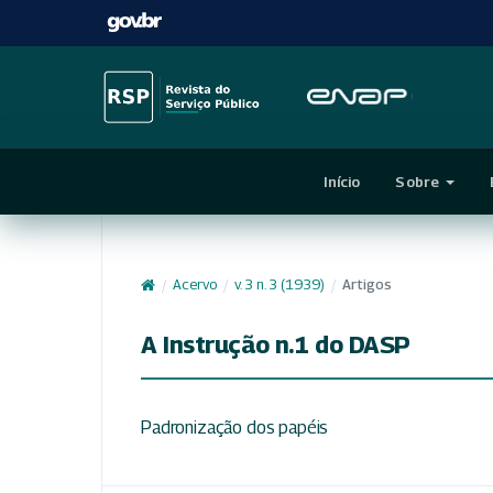
Início
Sobre
/
Acervo
/
v. 3 n. 3 (1939)
/
Artigos
A Instrução n.1 do DASP
Padronização dos papéis