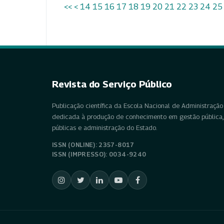
<<
<
14
15
16
17
18
19
20
21
22
23
24
25
Revista do Serviço Público
Publicação científica da Escola Nacional de Administração 
dedicada à produção de conhecimento em gestão pública, 
públicas e administração do Estado.
ISSN (ONLINE): 2357-8017
ISSN (IMPRESSO): 0034-9240