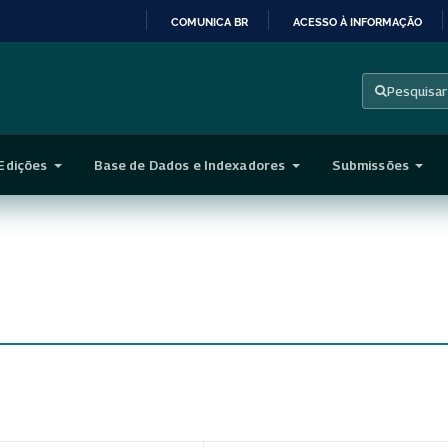
COMUNICA BR
ACESSO À INFORMAÇÃO
IR
PARA
Pesquisar
O
CONTEÚDO
Edições
Base de Dados e Indexadores
Submissões