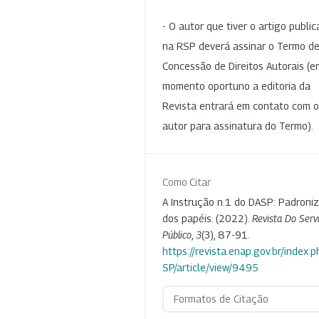
- O autor que tiver o artigo publi
na RSP deverá assinar o Termo d
Concessão de Direitos Autorais (e
momento oportuno a editoria da
Revista entrará em contato com o
autor para assinatura do Termo).
Como Citar
A Instrução n.1 do DASP: Padroni
dos papéis. (2022).
Revista Do Serv
Público
,
3
(3), 87-91.
https://revista.enap.gov.br/index.p
SP/article/view/9495
Formatos de Citação