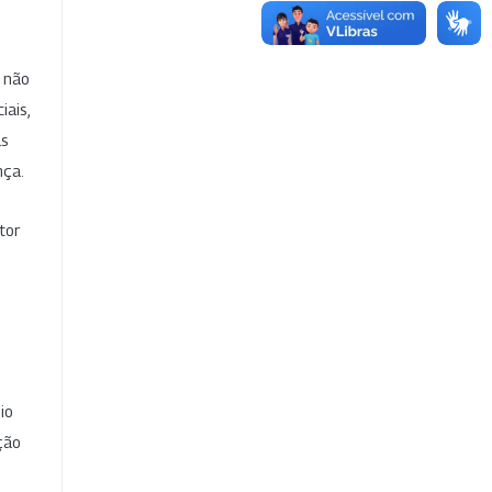
e não
iais,
as
nça.
tor
io
ção