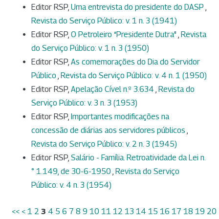
Editor RSP,
Uma entrevista do presidente do DASP
,
Revista do Serviço Público: v. 1 n. 3 (1941)
Editor RSP,
O Petroleiro “Presidente Dutra"
,
Revista
do Serviço Público: v. 1 n. 3 (1950)
Editor RSP,
As comemorações do Dia do Servidor
Público
,
Revista do Serviço Público: v. 4 n. 1 (1950)
Editor RSP,
Apelação Cível n.º 3.634
,
Revista do
Serviço Público: v. 3 n. 3 (1953)
Editor RSP,
Importantes modificações na
concessão de diárias aos servidores públicos
,
Revista do Serviço Público: v. 2 n. 3 (1945)
Editor RSP,
Salário - Família. Retroatividade da Lei n.
° 1.149, de 30-6-1950
,
Revista do Serviço
Público: v. 4 n. 3 (1954)
<<
<
1
2
3
4
5
6
7
8
9
10
11
12
13
14
15
16
17
18
19
20