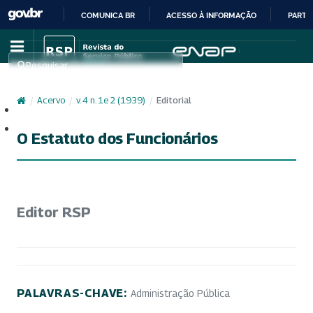
COMUNICA BR
ACESSO À INFORMAÇÃO
PARTI
IR
PARA
Pesquisar
O
CONTEÚDO
/
Acervo
/
v. 4 n. 1e 2 (1939)
/
Editorial
Cadastro
Acesso
O Estatuto dos Funcionários
Editor RSP
PALAVRAS-CHAVE:
Administração Pública