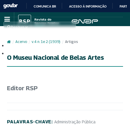
COMUNICA BR
ACESSO À INFORMAÇÃO
PARTI
IR
PARA
Pesquisar
O
CONTEÚDO
/
Acervo
/
v. 4 n. 1e 2 (1939)
/
Artigos
Cadastro
Acesso
O Museu Nacional de Belas Artes
Editor RSP
PALAVRAS-CHAVE:
Administração Pública