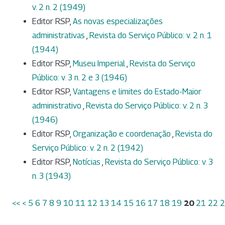
v. 2 n. 2 (1949)
Editor RSP,
As novas especializações
administrativas
,
Revista do Serviço Público: v. 2 n. 1
(1944)
Editor RSP,
Museu Imperial
,
Revista do Serviço
Público: v. 3 n. 2 e 3 (1946)
Editor RSP,
Vantagens e limites do Estado-Maior
administrativo
,
Revista do Serviço Público: v. 2 n. 3
(1946)
Editor RSP,
Organização e coordenação
,
Revista do
Serviço Público: v. 2 n. 2 (1942)
Editor RSP,
Notícias
,
Revista do Serviço Público: v. 3
n. 3 (1943)
<<
<
5
6
7
8
9
10
11
12
13
14
15
16
17
18
19
20
21
22
2