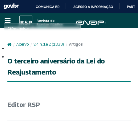
COMUNICA BR
ACESSO À INFORMAÇÃO
PARTI
IR
PARA
Pesquisar
O
CONTEÚDO
/
Acervo
/
v. 4 n. 1e 2 (1939)
/
Artigos
Cadastro
Acesso
O terceiro aniversário da Lei do
Reajustamento
Editor RSP