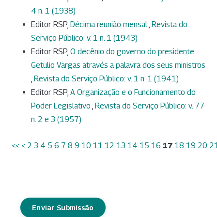
4 n. 1 (1938)
Editor RSP,
Décima reunião mensal
,
Revista do
Serviço Público: v. 1 n. 1 (1943)
Editor RSP,
O decênio do governo do presidente
Getulio Vargas através a palavra dos seus ministros
,
Revista do Serviço Público: v. 1 n. 1 (1941)
Editor RSP,
A Organização e o Funcionamento do
Poder Legislativo
,
Revista do Serviço Público: v. 77
n. 2 e 3 (1957)
<<
<
2
3
4
5
6
7
8
9
10
11
12
13
14
15
16
17
18
19
20
2
Enviar Submissão