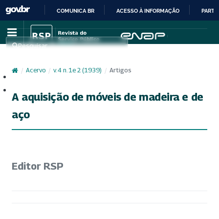
COMUNICA BR
ACESSO À INFORMAÇÃO
PARTI
IR
PARA
Pesquisar
O
CONTEÚDO
/
Acervo
/
v. 4 n. 1e 2 (1939)
/
Artigos
Cadastro
Acesso
A aquisição de móveis de madeira e de
aço
Editor RSP