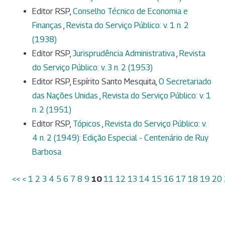
Editor RSP,
Conselho Técnico de Economia e
Finanças
,
Revista do Serviço Público: v. 1 n. 2
(1938)
Editor RSP,
Jurisprudência Administrativa
,
Revista
do Serviço Público: v. 3 n. 2 (1953)
Editor RSP, Espírito Santo Mesquita,
O Secretariado
das Nações Unidas
,
Revista do Serviço Público: v. 1
n. 2 (1951)
Editor RSP,
Tópicos
,
Revista do Serviço Público: v.
4 n. 2 (1949): Edição Especial - Centenário de Ruy
Barbosa
<<
<
1
2
3
4
5
6
7
8
9
10
11
12
13
14
15
16
17
18
19
20