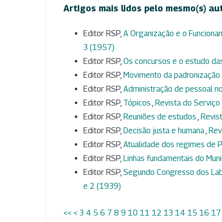
Artigos mais lidos pelo mesmo(s) au
Editor RSP,
A Organização e o Funciona
3 (1957)
Editor RSP,
Os concursos e o estudo das
Editor RSP,
Movimento da padronização 
Editor RSP,
Administração de pessoal n
Editor RSP,
Tópicos
,
Revista do Serviço 
Editor RSP,
Reuniões de estudos
,
Revist
Editor RSP,
Decisão justa e humana
,
Rev
Editor RSP,
Atualidade dos regimes de P
Editor RSP,
Linhas fundamentais do Muni
Editor RSP,
Segundo Congresso dos Labo
e 2 (1939)
<<
<
3
4
5
6
7
8
9
10
11
12
13
14
15
16
17