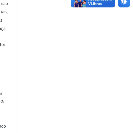
e não
iais,
as
nça.
tor
io
ção
cado