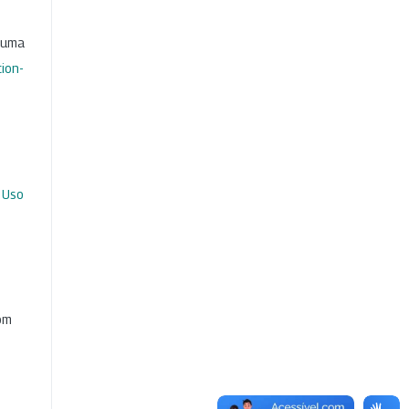
b uma
ion-
 Uso
com