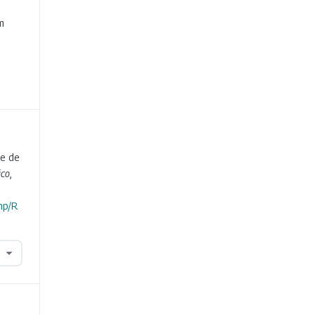
e
m
 e de
ico
,
hp/R