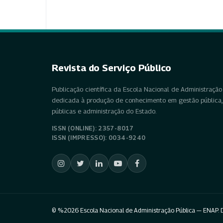
Revista do Serviço Público
Publicação científica da Escola Nacional de Administração 
dedicada à produção de conhecimento em gestão pública, 
públicas e administração do Estado.
ISSN (ONLINE): 2357-8017
ISSN (IMPRESSO): 0034-9240
© %2026 Escola Nacional de Administração Pública — ENAP. D