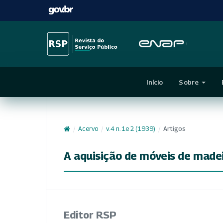
Início
Sobre
/
Acervo
/
v. 4 n. 1e 2 (1939)
/
Artigos
A aquisição de móveis de madei
Editor RSP