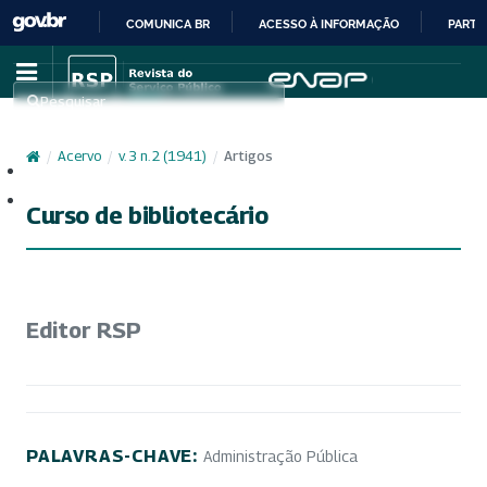
COMUNICA BR
ACESSO À INFORMAÇÃO
PARTI
IR
PARA
Pesquisar
O
CONTEÚDO
/
Acervo
/
v. 3 n. 2 (1941)
/
Artigos
Cadastro
Acesso
Curso de bibliotecário
Editor RSP
PALAVRAS-CHAVE:
Administração Pública