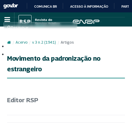
COMUNICA BR
ACESSO À INFORMAÇÃO
PARTI
IR
PARA
Pesquisar
O
CONTEÚDO
/
Acervo
/
v. 3 n. 2 (1941)
/
Artigos
Cadastro
Acesso
Movimento da padronização no
estrangeiro
Editor RSP