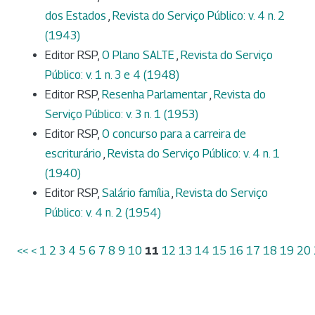
dos Estados
,
Revista do Serviço Público: v. 4 n. 2
(1943)
Editor RSP,
O Plano SALTE
,
Revista do Serviço
Público: v. 1 n. 3 e 4 (1948)
Editor RSP,
Resenha Parlamentar
,
Revista do
Serviço Público: v. 3 n. 1 (1953)
Editor RSP,
O concurso para a carreira de
escriturário
,
Revista do Serviço Público: v. 4 n. 1
(1940)
Editor RSP,
Salário família
,
Revista do Serviço
Público: v. 4 n. 2 (1954)
<<
<
1
2
3
4
5
6
7
8
9
10
11
12
13
14
15
16
17
18
19
20