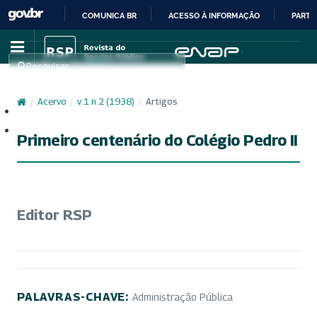
COMUNICA BR
ACESSO À INFORMAÇÃO
PARTI
IR
PARA
Pesquisar
O
CONTEÚDO
/
Acervo
/
v. 1 n. 2 (1938)
/
Artigos
Cadastro
Acesso
Primeiro centenário do Colégio Pedro II
Editor RSP
PALAVRAS-CHAVE:
Administração Pública