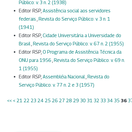
Público: v. 3 n. 2 (1938)
Editor RSP,
Assistência social aos servidores
federais
,
Revista do Serviço Público: v. 3 n. 1
(1941)
Editor RSP,
Cidade Universitária a Universidade do
Brasil
,
Revista do Serviço Público: v. 67 n. 2 (1955)
Editor RSP,
O Programa de Assistência Técnica da
ONU para 1956
,
Revista do Serviço Público: v. 69 n.
1 (1955)
Editor RSP,
Assembléia Nacional
,
Revista do
Serviço Público: v. 77 n. 2 e 3 (1957)
<<
<
21
22
23
24
25
26
27
28
29
30
31
32
33
34
35
36
3