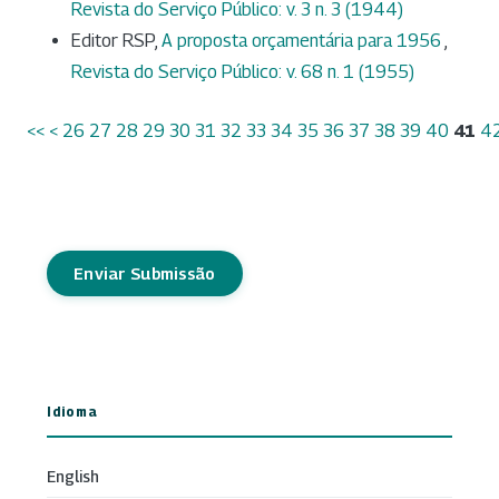
Revista do Serviço Público: v. 3 n. 3 (1944)
Editor RSP,
A proposta orçamentária para 1956
,
Revista do Serviço Público: v. 68 n. 1 (1955)
<<
<
26
27
28
29
30
31
32
33
34
35
36
37
38
39
40
41
4
Enviar Submissão
Idioma
English