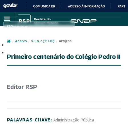
COMUNICA BR
ACESSO À INFORMAÇÃO
PARTI
IR
PARA
Pesquisar
O
CONTEÚDO
/
Acervo
/
v. 1 n. 2 (1938)
/
Artigos
Cadastro
Acesso
Primeiro centenário do Colégio Pedro II
Editor RSP
PALAVRAS-CHAVE:
Administração Pública