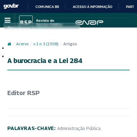
COMUNICA BR
ACESSO À INFORMAÇÃO
PARTI
IR
PARA
Pesquisar
O
CONTEÚDO
/
Acervo
/
v. 1 n. 3 (1938)
/
Artigos
Cadastro
Acesso
A burocracia e a Lei 284
Editor RSP
PALAVRAS-CHAVE:
Administração Pública