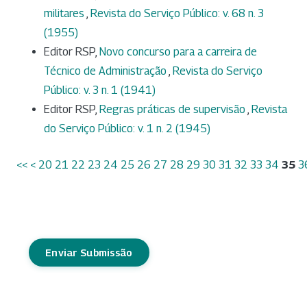
militares
,
Revista do Serviço Público: v. 68 n. 3
(1955)
Editor RSP,
Novo concurso para a carreira de
Técnico de Administração
,
Revista do Serviço
Público: v. 3 n. 1 (1941)
Editor RSP,
Regras práticas de supervisão
,
Revista
do Serviço Público: v. 1 n. 2 (1945)
<<
<
20
21
22
23
24
25
26
27
28
29
30
31
32
33
34
35
3
Enviar Submissão