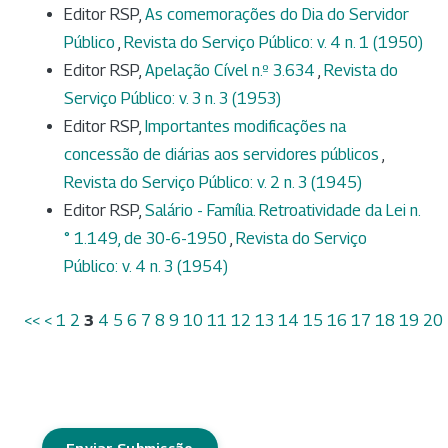
Editor RSP,
As comemorações do Dia do Servidor
Público
,
Revista do Serviço Público: v. 4 n. 1 (1950)
Editor RSP,
Apelação Cível n.º 3.634
,
Revista do
Serviço Público: v. 3 n. 3 (1953)
Editor RSP,
Importantes modificações na
concessão de diárias aos servidores públicos
,
Revista do Serviço Público: v. 2 n. 3 (1945)
Editor RSP,
Salário - Família. Retroatividade da Lei n.
° 1.149, de 30-6-1950
,
Revista do Serviço
Público: v. 4 n. 3 (1954)
<<
<
1
2
3
4
5
6
7
8
9
10
11
12
13
14
15
16
17
18
19
20