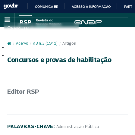
COMUNICA BR
ACESSO À INFORMAÇÃO
PARTI
IR
PARA
Pesquisar
O
CONTEÚDO
/
Acervo
/
v. 3 n. 3 (1941)
/
Artigos
Cadastro
Acesso
Concursos e provas de habilitação
Editor RSP
PALAVRAS-CHAVE:
Administração Pública