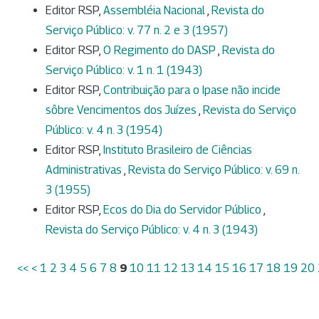
Editor RSP,
Assembléia Nacional
,
Revista do
Serviço Público: v. 77 n. 2 e 3 (1957)
Editor RSP,
O Regimento do DASP
,
Revista do
Serviço Público: v. 1 n. 1 (1943)
Editor RSP,
Contribuição para o Ipase não incide
sôbre Vencimentos dos Juízes
,
Revista do Serviço
Público: v. 4 n. 3 (1954)
Editor RSP,
Instituto Brasileiro de Ciências
Administrativas
,
Revista do Serviço Público: v. 69 n.
3 (1955)
Editor RSP,
Ecos do Dia do Servidor Público
,
Revista do Serviço Público: v. 4 n. 3 (1943)
<<
<
1
2
3
4
5
6
7
8
9
10
11
12
13
14
15
16
17
18
19
20