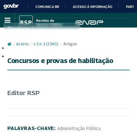
COMUNICA BR
ACESSO À INFORMAÇÃO
PARTI
IR
PARA
Pesquisar
O
CONTEÚDO
/
Acervo
/
v. 3 n. 3 (1941)
/
Artigos
Cadastro
Acesso
Concursos e provas de habilitação
Editor RSP
PALAVRAS-CHAVE:
Administração Pública