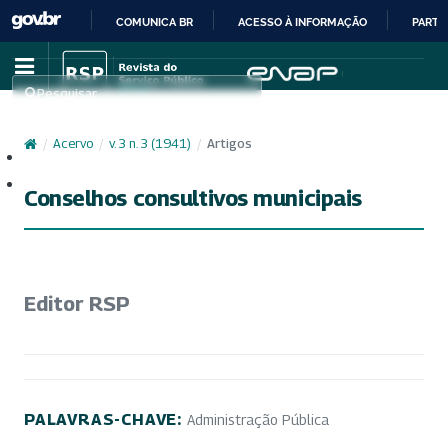
COMUNICA BR
ACESSO À INFORMAÇÃO
PARTI
IR
PARA
Pesquisar
O
CONTEÚDO
/
Acervo
/
v. 3 n. 3 (1941)
/
Artigos
Cadastro
Acesso
Conselhos consultivos municipais
Editor RSP
PALAVRAS-CHAVE:
Administração Pública