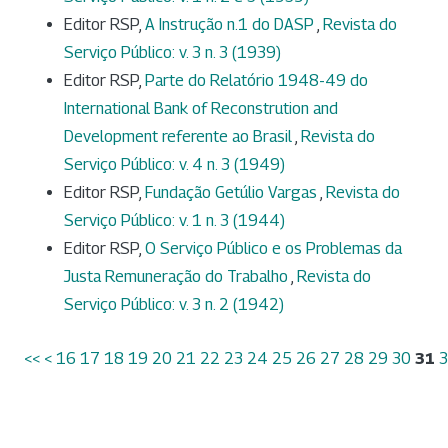
Editor RSP,
A Instrução n.1 do DASP
,
Revista do
Serviço Público: v. 3 n. 3 (1939)
Editor RSP,
Parte do Relatório 1948-49 do
International Bank of Reconstrution and
Development referente ao Brasil
,
Revista do
Serviço Público: v. 4 n. 3 (1949)
Editor RSP,
Fundação Getúlio Vargas
,
Revista do
Serviço Público: v. 1 n. 3 (1944)
Editor RSP,
O Serviço Público e os Problemas da
Justa Remuneração do Trabalho
,
Revista do
Serviço Público: v. 3 n. 2 (1942)
<<
<
16
17
18
19
20
21
22
23
24
25
26
27
28
29
30
31