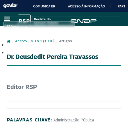
COMUNICA BR
ACESSO À INFORMAÇÃO
PARTI
IR
PARA
Pesquisar
O
CONTEÚDO
/
Acervo
/
v. 3 n. 1 (1938)
/
Artigos
Cadastro
Acesso
Dr. Deusdedit Pereira Travassos
Editor RSP
PALAVRAS-CHAVE:
Administração Pública