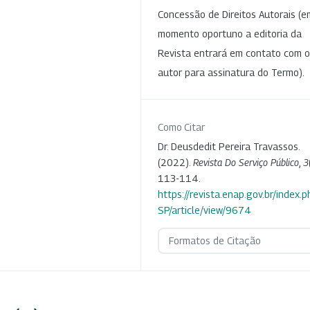
Concessão de Direitos Autorais (e
momento oportuno a editoria da
Revista entrará em contato com o
autor para assinatura do Termo).
Como Citar
Dr. Deusdedit Pereira Travassos.
(2022).
Revista Do Serviço Público
,
3
113-114.
https://revista.enap.gov.br/index.p
SP/article/view/9674
Formatos de Citação