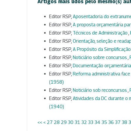
Artigos mais lidos pelo mesmo(s) au
Editor RSP,
Aposentadoria do extranum
Editor RSP,
A proposta orçamentária p
Editor RSP,
Técnicos de Administração
,
Editor RSP,
Orientação, seleção e readap
Editor RSP,
A Propósito da Simplificação
Editor RSP,
Noticiário sobre concursos
,
Editor RSP,
Documentação orçamentári
Editor RSP,
Reforma administrativa face
(1958)
Editor RSP,
Noticiário sob reconcursos
,
Editor RSP,
Atividades da DC durante 
(1940)
<<
<
27
28
29
30
31
32
33
34
35
36
37
38