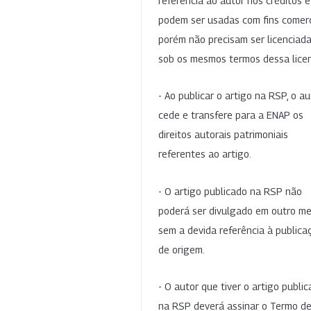
referência ao autor nos créditos 
podem ser usadas com fins comerc
porém não precisam ser licenciad
sob os mesmos termos dessa lice
- Ao publicar o artigo na RSP, o au
cede e transfere para a ENAP os
direitos autorais patrimoniais
referentes ao artigo.
- O artigo publicado na RSP não
poderá ser divulgado em outro me
sem a devida referência à publica
de origem.
- O autor que tiver o artigo publi
na RSP deverá assinar o Termo d