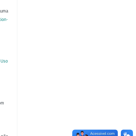
b uma
ion-
 Uso
com