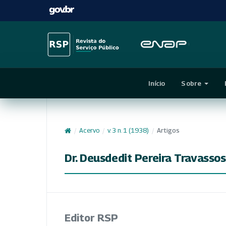
Início
Sobre
/
Acervo
/
v. 3 n. 1 (1938)
/
Artigos
Dr. Deusdedit Pereira Travassos
Editor RSP