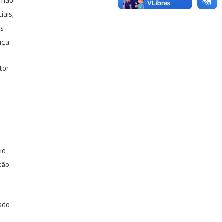
e não
iais,
as
nça.
tor
io
ção
cado
e