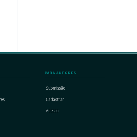
PARA AUTORES
Submissão
res
Cadastrar
Acesso