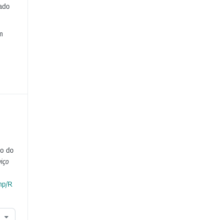
cado
e
m
ão do
iço
hp/R