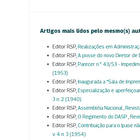
Artigos mais lidos pelo mesmo(s) au
Editor RSP,
Realizações em Administra
Editor RSP,
A posse do novo Diretor de
Editor RSP,
Parecer n.° 43/53 - Impedim
(1953)
Editor RSP,
Inaugurada a “Sala de Impr
Editor RSP,
Especialização e aperfeiçoa
3 n. 2 (1940)
Editor RSP,
Assembléia Nacional
,
Revist
Editor RSP,
O Regimento do DASP
,
Revi
Editor RSP,
Contribuição para o Ipase n
v. 4 n. 3 (1954)