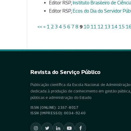
Editor RSP,
Instituto Brasileiro de Ciênc
Editor RSP,
Ecos do Dia do Servidor Púb
<<
<
1
2
3
4
5
6
7
8
9
10
11
12
13
14
15
1
Revista do Serviço Público
Publicação científica da Escola Nacional de Administração 
dedicada à produção de conhecimento em gestão pública, 
públicas e administração do Estado.
ISSN (ONLINE): 2357-8017
ISSN (IMPRESSO): 0034-9240