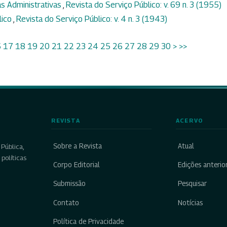
ias Administrativas
,
Revista do Serviço Público: v. 69 n. 3 (1955)
lico
,
Revista do Serviço Público: v. 4 n. 3 (1943)
6
17
18
19
20
21
22
23
24
25
26
27
28
29
30
>
>>
REVISTA
ACERVO
Sobre a Revista
Atual
Pública,
políticas
Corpo Editorial
Edições anterio
Submissão
Pesquisar
Contato
Notícias
Política de Privacidade