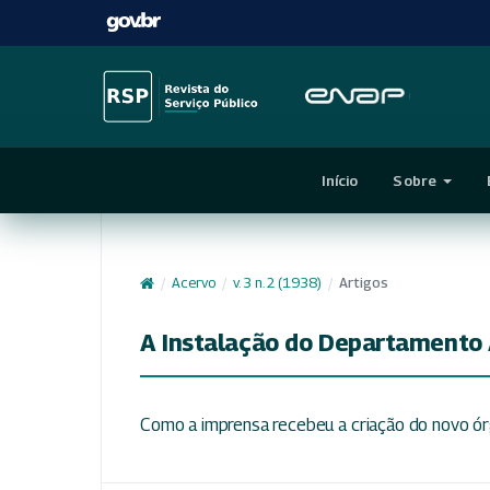
Início
Sobre
/
Acervo
/
v. 3 n. 2 (1938)
/
Artigos
A Instalação do Departamento 
Como a imprensa recebeu a criação do novo ó