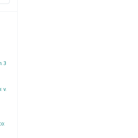
n. 3
 v.
co: