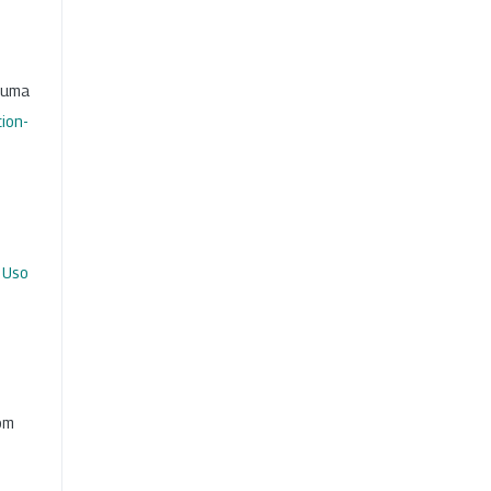
b uma
ion-
 Uso
com