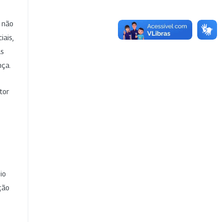
e não
iais,
as
nça.
tor
io
ção