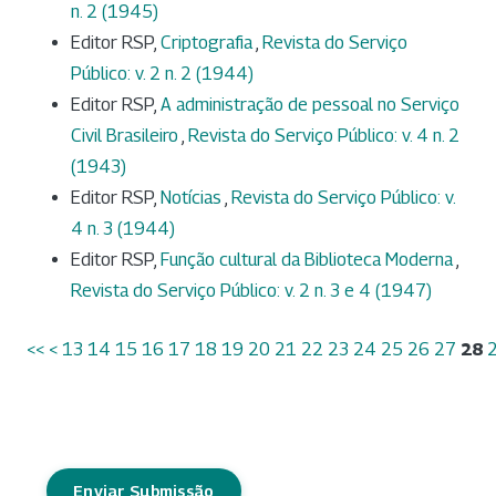
n. 2 (1945)
Editor RSP,
Criptografia
,
Revista do Serviço
Público: v. 2 n. 2 (1944)
Editor RSP,
A administração de pessoal no Serviço
Civil Brasileiro
,
Revista do Serviço Público: v. 4 n. 2
(1943)
Editor RSP,
Notícias
,
Revista do Serviço Público: v.
4 n. 3 (1944)
Editor RSP,
Função cultural da Biblioteca Moderna
,
Revista do Serviço Público: v. 2 n. 3 e 4 (1947)
<<
<
13
14
15
16
17
18
19
20
21
22
23
24
25
26
27
28
Enviar Submissão