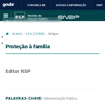
COMUNICA BR
ACESSO À INFORMAÇÃO
PARTI
IR
PARA
Pesquisar
O
CONTEÚDO
/
Acervo
/
v. 4 n. 2 (1941)
/
Artigos
Cadastro
Acesso
Proteção à família
Editor RSP
PALAVRAS-CHAVE:
Administração Pública