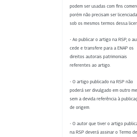
podem ser usadas com fins comerc
porém não precisam ser licenciad
sob os mesmos termos dessa lice
- Ao publicar o artigo na RSP, o au
cede e transfere para a ENAP os
direitos autorais patrimoniais
referentes ao artigo.
- O artigo publicado na RSP não
poderá ser divulgado em outro me
sem a devida referência à publica
de origem.
- O autor que tiver o artigo publi
na RSP deverá assinar o Termo d