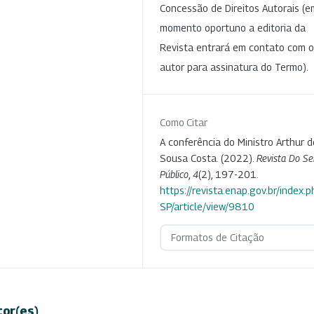
Concessão de Direitos Autorais (e
momento oportuno a editoria da
Revista entrará em contato com o
autor para assinatura do Termo).
Como Citar
A conferência do Ministro Arthur d
Sousa Costa. (2022).
Revista Do Se
Público
,
4
(2), 197-201.
https://revista.enap.gov.br/index.p
SP/article/view/9810
Formatos de Citação
tor(es)