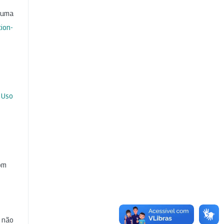
b uma
ion-
 Uso
com
e não