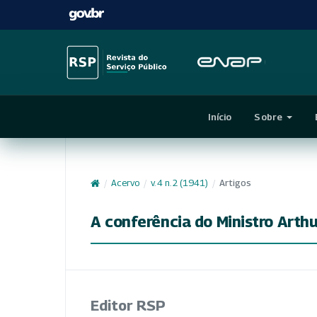
Início
Sobre
/
Acervo
/
v. 4 n. 2 (1941)
/
Artigos
A conferência do Ministro Arth
Editor RSP