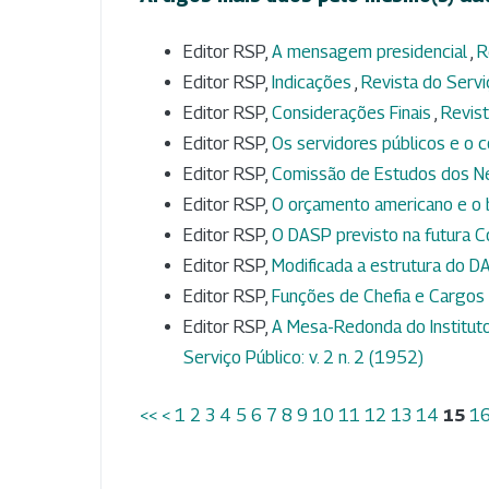
Editor RSP,
A mensagem presidencial
,
R
Editor RSP,
Indicações
,
Revista do Serviç
Editor RSP,
Considerações Finais
,
Revist
Editor RSP,
Os servidores públicos e o 
Editor RSP,
Comissão de Estudos dos N
Editor RSP,
O orçamento americano e o b
Editor RSP,
O DASP previsto na futura C
Editor RSP,
Modificada a estrutura do 
Editor RSP,
Funções de Chefia e Cargo
Editor RSP,
A Mesa-Redonda do Instituto
Serviço Público: v. 2 n. 2 (1952)
<<
<
1
2
3
4
5
6
7
8
9
10
11
12
13
14
15
1