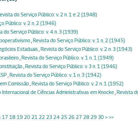
evista do Serviço Público: v. 2 n. 1 e 2 (1948)
o Público: v. 2 n. 2 (1946)
a do Serviço Público: v. 4 n. 3 (1939)
cooperativismo
,
Revista do Serviço Público: v. 1 n. 2 (1945)
egócios Estaduais
,
Revista do Serviço Público: v. 2 n. 3 (1943)
rasileiro
,
Revista do Serviço Público: v. 1 n. 1 (1949)
onstituição
,
Revista do Serviço Público: v. 3 n. 1 (1946)
DASP
,
Revista do Serviço Público: v. 1 n. 3 (1942)
s em Comissão
,
Revista do Serviço Público: v. 2 n. 1 (1952)
 Internacional de Ciências Administrativas em Knocke
,
Revista d
6
17
18
19
20
21
22
23
24
25
26
27
28
29
30
>
>>