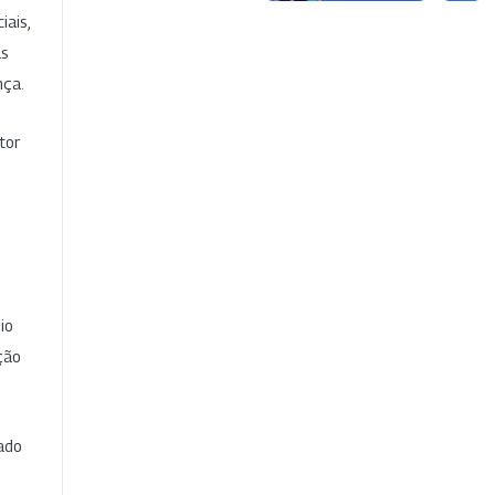
iais,
as
nça.
tor
io
ção
cado
e