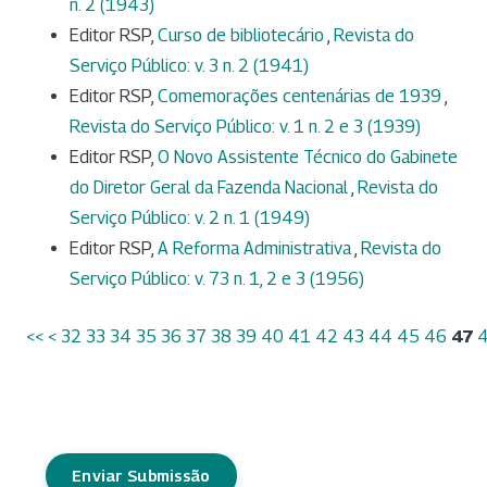
n. 2 (1943)
Editor RSP,
Curso de bibliotecário
,
Revista do
Serviço Público: v. 3 n. 2 (1941)
Editor RSP,
Comemorações centenárias de 1939
,
Revista do Serviço Público: v. 1 n. 2 e 3 (1939)
Editor RSP,
O Novo Assistente Técnico do Gabinete
do Diretor Geral da Fazenda Nacional
,
Revista do
Serviço Público: v. 2 n. 1 (1949)
Editor RSP,
A Reforma Administrativa
,
Revista do
Serviço Público: v. 73 n. 1, 2 e 3 (1956)
<<
<
32
33
34
35
36
37
38
39
40
41
42
43
44
45
46
47
Enviar Submissão