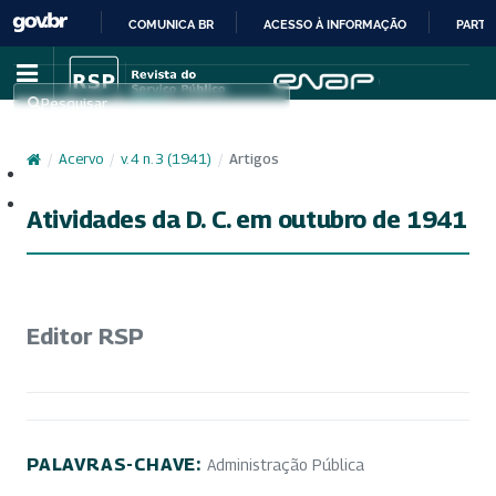
COMUNICA BR
ACESSO À INFORMAÇÃO
PARTI
IR
PARA
Pesquisar
O
CONTEÚDO
/
Acervo
/
v. 4 n. 3 (1941)
/
Artigos
Cadastro
Acesso
Atividades da D. C. em outubro de 1941
Editor RSP
PALAVRAS-CHAVE:
Administração Pública