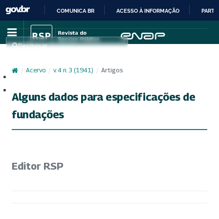
COMUNICA BR
ACESSO À INFORMAÇÃO
PARTI
IR
PARA
Pesquisar
O
CONTEÚDO
/
Acervo
/
v. 4 n. 3 (1941)
/
Artigos
Cadastro
Acesso
Alguns dados para especificações de
fundações
Editor RSP