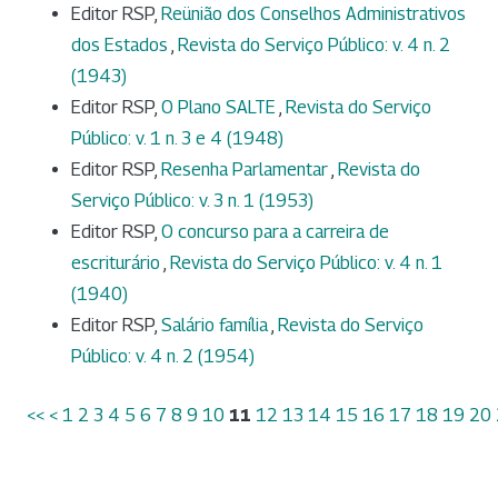
Editor RSP,
Reünião dos Conselhos Administrativos
dos Estados
,
Revista do Serviço Público: v. 4 n. 2
(1943)
Editor RSP,
O Plano SALTE
,
Revista do Serviço
Público: v. 1 n. 3 e 4 (1948)
Editor RSP,
Resenha Parlamentar
,
Revista do
Serviço Público: v. 3 n. 1 (1953)
Editor RSP,
O concurso para a carreira de
escriturário
,
Revista do Serviço Público: v. 4 n. 1
(1940)
Editor RSP,
Salário família
,
Revista do Serviço
Público: v. 4 n. 2 (1954)
<<
<
1
2
3
4
5
6
7
8
9
10
11
12
13
14
15
16
17
18
19
20