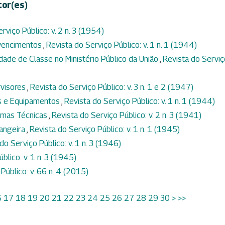
tor(es)
rviço Público: v. 2 n. 3 (1954)
 vencimentos
,
Revista do Serviço Público: v. 1 n. 1 (1944)
idade de Classe no Ministério Público da União
,
Revista do Serviç
rvisores
,
Revista do Serviço Público: v. 3 n. 1 e 2 (1947)
s e Equipamentos
,
Revista do Serviço Público: v. 1 n. 1 (1944)
ormas Técnicas
,
Revista do Serviço Público: v. 2 n. 3 (1941)
rangeira
,
Revista do Serviço Público: v. 1 n. 1 (1945)
do Serviço Público: v. 1 n. 3 (1946)
blico: v. 1 n. 3 (1945)
Público: v. 66 n. 4 (2015)
6
17
18
19
20
21
22
23
24
25
26
27
28
29
30
>
>>