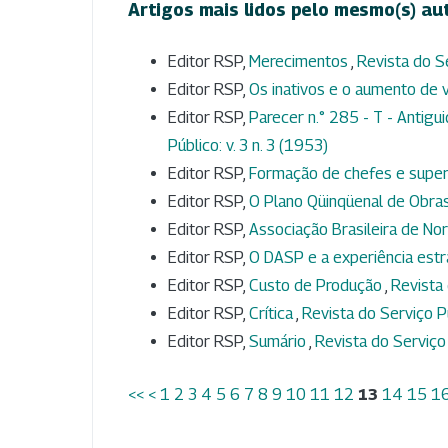
Artigos mais lidos pelo mesmo(s) au
Editor RSP,
Merecimentos
,
Revista do Se
Editor RSP,
Os inativos e o aumento de
Editor RSP,
Parecer n.° 285 - T - Antigu
Público: v. 3 n. 3 (1953)
Editor RSP,
Formação de chefes e supe
Editor RSP,
O Plano Qüinqüenal de Obra
Editor RSP,
Associação Brasileira de N
Editor RSP,
O DASP e a experiência est
Editor RSP,
Custo de Produção
,
Revista 
Editor RSP,
Crítica
,
Revista do Serviço Pú
Editor RSP,
Sumário
,
Revista do Serviço 
<<
<
1
2
3
4
5
6
7
8
9
10
11
12
13
14
15
1