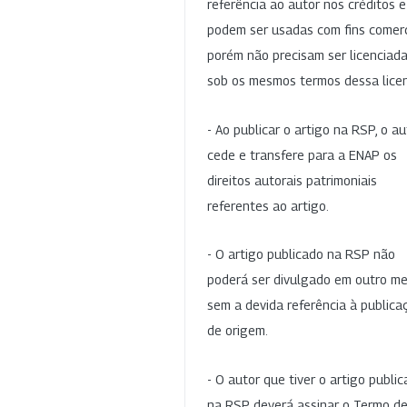
referência ao autor nos créditos 
podem ser usadas com fins comerc
porém não precisam ser licenciad
sob os mesmos termos dessa lice
- Ao publicar o artigo na RSP, o au
cede e transfere para a ENAP os
direitos autorais patrimoniais
referentes ao artigo.
- O artigo publicado na RSP não
poderá ser divulgado em outro me
sem a devida referência à publica
de origem.
- O autor que tiver o artigo publi
na RSP deverá assinar o Termo d