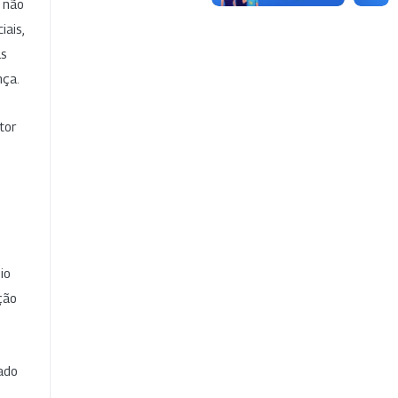
e não
iais,
as
nça.
tor
io
ção
cado
e