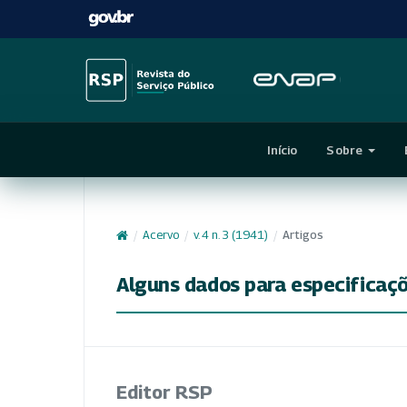
Início
Sobre
/
Acervo
/
v. 4 n. 3 (1941)
/
Artigos
Alguns dados para especificaç
Editor RSP