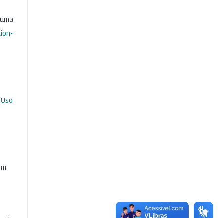
b uma
ion-
 Uso
com