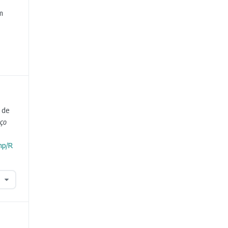
m
 de
iço
hp/R