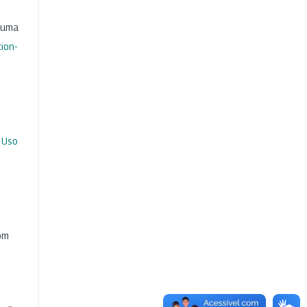
b uma
ion-
 Uso
com