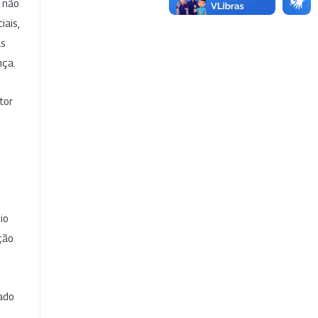
e não
iais,
as
nça.
tor
io
ção
cado
e