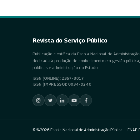
Revista do Serviço Público
Publicação científica da Escola Nacional de Administração 
dedicada à produção de conhecimento em gestão pública, 
públicas e administração do Estado.
ISSN (ONLINE): 2357-8017
ISSN (IMPRESSO): 0034-9240
© %2026 Escola Nacional de Administração Pública — ENAP. D