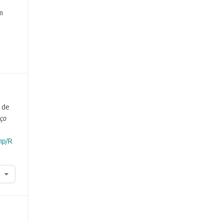
m
 de
iço
hp/R