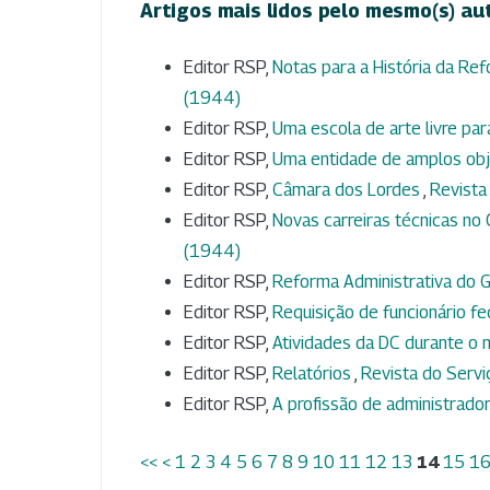
Artigos mais lidos pelo mesmo(s) au
Editor RSP,
Notas para a História da Ref
(1944)
Editor RSP,
Uma escola de arte livre par
Editor RSP,
Uma entidade de amplos ob
Editor RSP,
Câmara dos Lordes
,
Revista 
Editor RSP,
Novas carreiras técnicas n
(1944)
Editor RSP,
Reforma Administrativa do 
Editor RSP,
Requisição de funcionário f
Editor RSP,
Atividades da DC durante 
Editor RSP,
Relatórios
,
Revista do Serviç
Editor RSP,
A profissão de administrado
<<
<
1
2
3
4
5
6
7
8
9
10
11
12
13
14
15
1