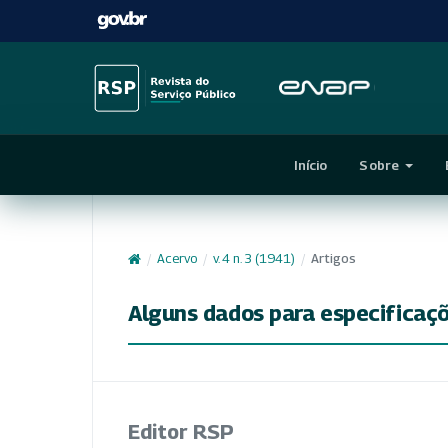
Início
Sobre
/
Acervo
/
v. 4 n. 3 (1941)
/
Artigos
Alguns dados para especificaç
Editor RSP