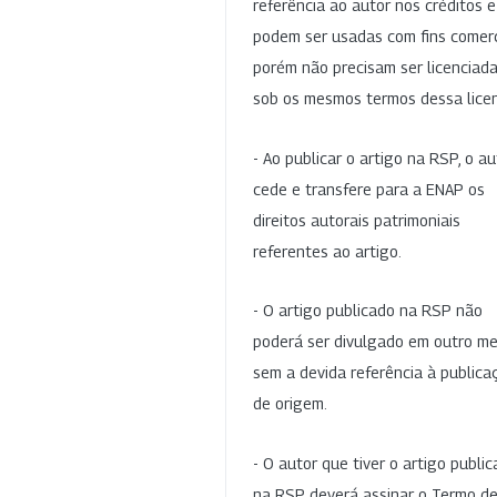
referência ao autor nos créditos 
podem ser usadas com fins comerc
porém não precisam ser licenciad
sob os mesmos termos dessa lice
- Ao publicar o artigo na RSP, o au
cede e transfere para a ENAP os
direitos autorais patrimoniais
referentes ao artigo.
- O artigo publicado na RSP não
poderá ser divulgado em outro me
sem a devida referência à publica
de origem.
- O autor que tiver o artigo publi
na RSP deverá assinar o Termo d