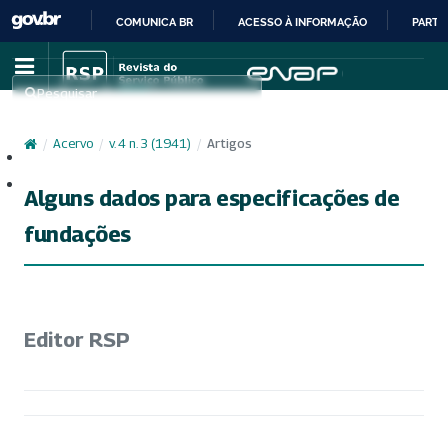
COMUNICA BR
ACESSO À INFORMAÇÃO
PARTI
IR
PARA
Pesquisar
O
CONTEÚDO
/
Acervo
/
v. 4 n. 3 (1941)
/
Artigos
Cadastro
Acesso
Alguns dados para especificações de
fundações
Editor RSP