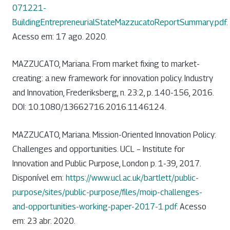
071221-
BuildingEntrepreneurialStateMazzucatoReportSummary.pdf
.
Acesso em: 17 ago. 2020.
MAZZUCATO, Mariana. From market fixing to market-
creating: a new framework for innovation policy. Industry
and Innovation, Frederiksberg, n. 23:2, p. 140-156, 2016.
DOI: 10.1080/13662716.2016.1146124.
MAZZUCATO, Mariana. Mission-Oriented Innovation Policy:
Challenges and opportunities. UCL – Institute for
Innovation and Public Purpose, London p. 1-39, 2017.
Disponível em:
https://www.ucl.ac.uk/bartlett/public-
purpose/sites/public-purpose/files/moip-challenges-
and-opportunities-working-paper-2017-1.pdf
. Acesso
em: 23 abr. 2020.