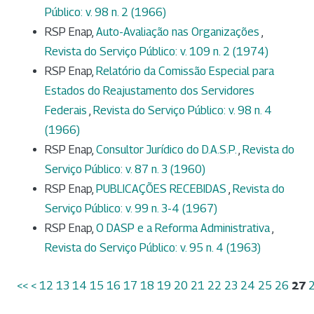
Público: v. 98 n. 2 (1966)
RSP Enap,
Auto-Avaliação nas Organizações
,
Revista do Serviço Público: v. 109 n. 2 (1974)
RSP Enap,
Relatório da Comissão Especial para
Estados do Reajustamento dos Servidores
Federais
,
Revista do Serviço Público: v. 98 n. 4
(1966)
RSP Enap,
Consultor Jurídico do D.A.S.P.
,
Revista do
Serviço Público: v. 87 n. 3 (1960)
RSP Enap,
PUBLICAÇÕES RECEBIDAS
,
Revista do
Serviço Público: v. 99 n. 3-4 (1967)
RSP Enap,
O DASP e a Reforma Administrativa
,
Revista do Serviço Público: v. 95 n. 4 (1963)
<<
<
12
13
14
15
16
17
18
19
20
21
22
23
24
25
26
27