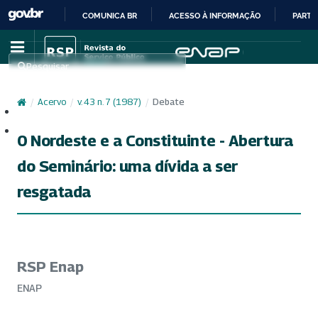
COMUNICA BR
ACESSO À INFORMAÇÃO
PARTI
IR
PARA
Pesquisar
O
CONTEÚDO
/
Acervo
/
v. 43 n. 7 (1987)
/
Debate
Cadastro
Acesso
0 Nordeste e a Constituinte - Abertura
do Seminário: uma dívida a ser
resgatada
RSP Enap
ENAP