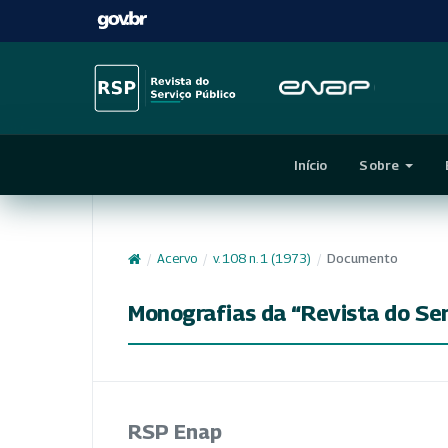
Início
Sobre
/
Acervo
/
v. 108 n. 1 (1973)
/
Documento
Monografias da “Revista do Ser
RSP Enap