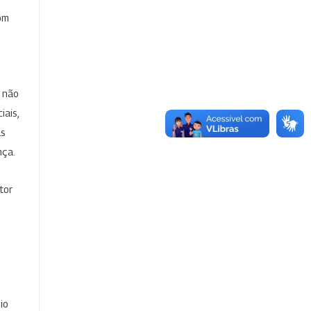
com
e não
iais,
as
nça.
tor
io