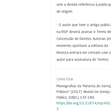
sem a devida referência à publica
de origem.
- O autor que tiver o artigo publi
na RSP deverá assinar o Termo d
Concessão de Direitos Autorais (e
momento oportuno a editoria da
Revista entrará em contato com o
autor para assinatura do Termo).
Como Citar
Monografias da “Revista do Servi
Público”. (2017).
Revista Do Serviço
Público
,
108
(1), 133-186.
https://doi.org/10.21874/rsp.v0i
2