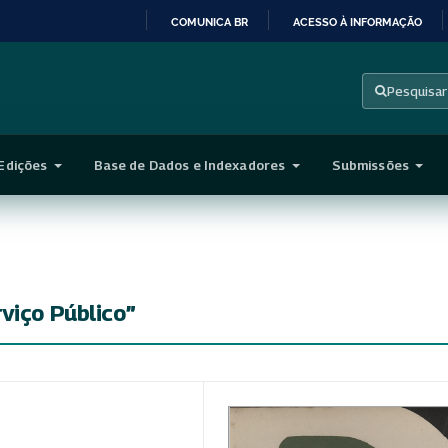
COMUNICA BR
ACESSO À INFORMAÇÃO
IR
PARA
Pesquisar
O
CONTEÚDO
Edições
Base de Dados e Indexadores
Submissões
viço Público”