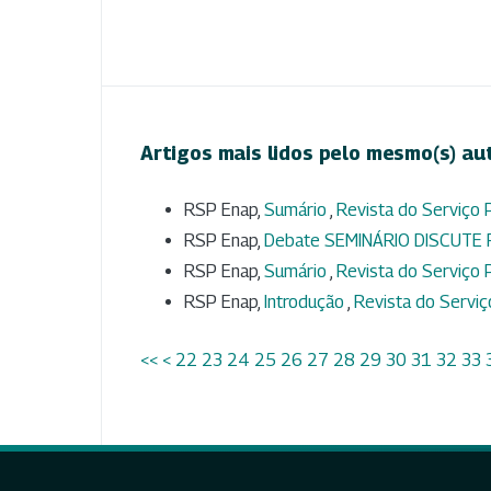
Artigos mais lidos pelo mesmo(s) au
RSP Enap,
Sumário
,
Revista do Serviço P
RSP Enap,
Debate SEMINÁRIO DISCUT
RSP Enap,
Sumário
,
Revista do Serviço P
RSP Enap,
Introdução
,
Revista do Serviç
<<
<
22
23
24
25
26
27
28
29
30
31
32
33