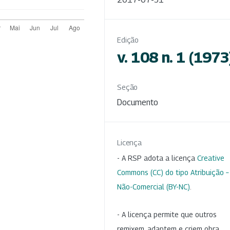
Edição
v. 108 n. 1 (1973
Seção
Documento
Licença
- A RSP adota a licença
Creative
Commons (CC) do tipo Atribuição –
Não-Comercial (BY-NC)
.
- A licença permite que outros
remixem, adaptem e criem obra