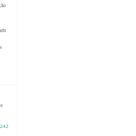
ção
cado
e
m
ço
1.242