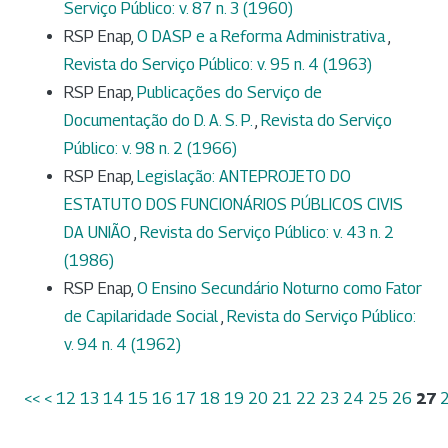
Serviço Público: v. 87 n. 3 (1960)
RSP Enap,
O DASP e a Reforma Administrativa
,
Revista do Serviço Público: v. 95 n. 4 (1963)
RSP Enap,
Publicações do Serviço de
Documentação do D. A. S. P.
,
Revista do Serviço
Público: v. 98 n. 2 (1966)
RSP Enap,
Legislação: ANTEPROJETO DO
ESTATUTO DOS FUNCIONÁRIOS PÚBLICOS CIVIS
DA UNIÃO
,
Revista do Serviço Público: v. 43 n. 2
(1986)
RSP Enap,
O Ensino Secundário Noturno como Fator
de Capilaridade Social
,
Revista do Serviço Público:
v. 94 n. 4 (1962)
<<
<
12
13
14
15
16
17
18
19
20
21
22
23
24
25
26
27