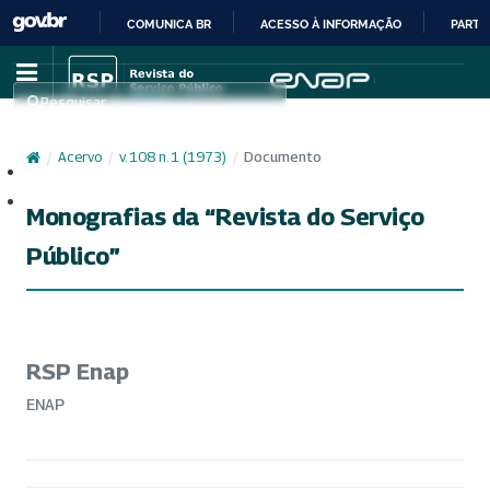
COMUNICA BR
ACESSO À INFORMAÇÃO
PARTI
IR
PARA
Pesquisar
O
CONTEÚDO
/
Acervo
/
v. 108 n. 1 (1973)
/
Documento
Cadastro
Acesso
Monografias da “Revista do Serviço
Público”
RSP Enap
ENAP