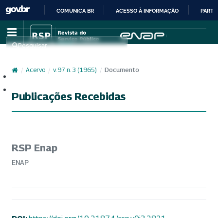
COMUNICA BR
ACESSO À INFORMAÇÃO
PARTI
IR
PARA
Pesquisar
O
CONTEÚDO
/
Acervo
/
v. 97 n. 3 (1965)
/
Documento
Cadastro
Acesso
Publicações Recebidas
RSP Enap
ENAP