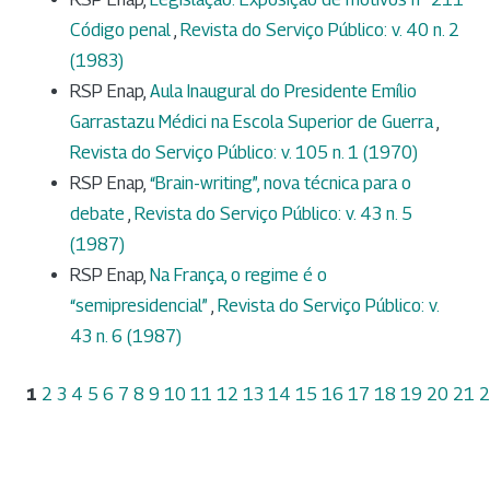
Código penal
,
Revista do Serviço Público: v. 40 n. 2
(1983)
RSP Enap,
Aula Inaugural do Presidente Emílio
Garrastazu Médici na Escola Superior de Guerra
,
Revista do Serviço Público: v. 105 n. 1 (1970)
RSP Enap,
“Brain-writing”, nova técnica para o
debate
,
Revista do Serviço Público: v. 43 n. 5
(1987)
RSP Enap,
Na França, o regime é o
“semipresidencial”
,
Revista do Serviço Público: v.
43 n. 6 (1987)
1
2
3
4
5
6
7
8
9
10
11
12
13
14
15
16
17
18
19
20
21
2