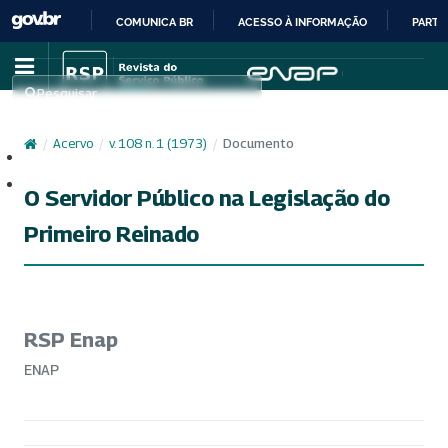
COMUNICA BR
ACESSO À INFORMAÇÃO
PARTI
IR
PARA
Pesquisar
O
CONTEÚDO
/
Acervo
/
v. 108 n. 1 (1973)
/
Documento
Cadastro
Acesso
O Servidor Público na Legislação do
Primeiro Reinado
RSP Enap
ENAP