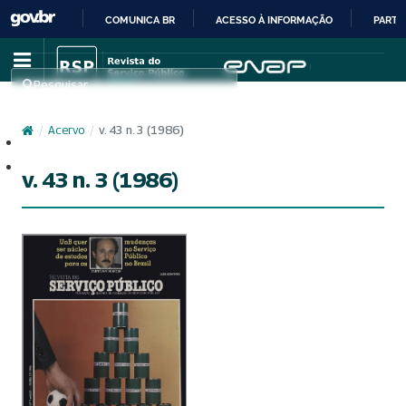
COMUNICA BR
ACESSO À INFORMAÇÃO
PARTI
IR
PARA
Pesquisar
O
CONTEÚDO
/
Acervo
/
v. 43 n. 3 (1986)
Cadastro
Acesso
v. 43 n. 3 (1986)