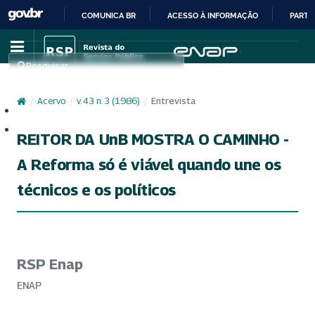
COMUNICA BR
ACESSO À INFORMAÇÃO
PARTI
IR
PARA
Pesquisar
O
CONTEÚDO
/
Acervo
/
v. 43 n. 3 (1986)
/
Entrevista
Cadastro
Acesso
REITOR DA UnB MOSTRA O CAMINHO -
A Reforma só é viável quando une os
técnicos e os políticos
RSP Enap
ENAP