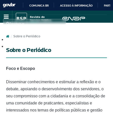
COMUNICA BR
ACESSO À INFORMAÇÃO
PARTI
IR
PARA
Pesquisar
O
CONTEÚDO
/
Sobre o Periódico
Cadastro
Acesso
Sobre o Periódico
Foco e Escopo
Disseminar conhecimentos e estimular a reflexão e o
debate, apoiando o desenvolvimento dos servidores, o
seu compromisso com a cidadania e a consolidação de
uma comunidade de praticantes, especialistas e
interessados nos temas de políticas públicas e gestão