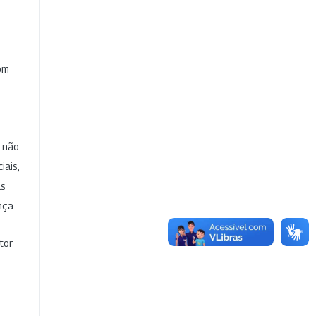
com
e não
iais,
as
nça.
tor