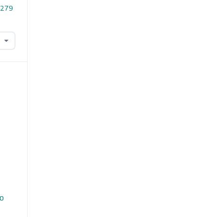
1.279
do