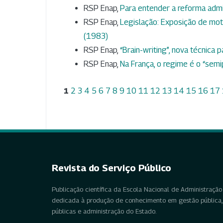
RSP Enap,
Para entender a reforma admi
RSP Enap,
Legislação: Exposição de mo
(1983)
RSP Enap,
“Brain-writing”, nova técnica 
RSP Enap,
Na França, o regime é o “semi
1
2
3
4
5
6
7
8
9
10
11
12
13
14
15
16
17
Revista do Serviço Público
Publicação científica da Escola Nacional de Administração 
dedicada à produção de conhecimento em gestão pública, 
públicas e administração do Estado.