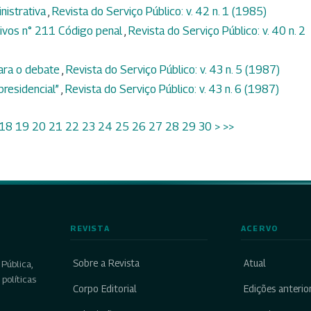
nistrativa
,
Revista do Serviço Público: v. 42 n. 1 (1985)
tivos n° 211 Código penal
,
Revista do Serviço Público: v. 40 n. 2
para o debate
,
Revista do Serviço Público: v. 43 n. 5 (1987)
presidencial”
,
Revista do Serviço Público: v. 43 n. 6 (1987)
18
19
20
21
22
23
24
25
26
27
28
29
30
>
>>
REVISTA
ACERVO
Sobre a Revista
Atual
Pública,
políticas
Corpo Editorial
Edições anterio