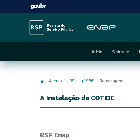
Início
Sobre
/
Acervo
/
v. 98 n. 1 (1966)
/
Reportagem
A Instalação da COTIDE
RSP Enap