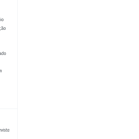
io
ção
cado
e
m
vista