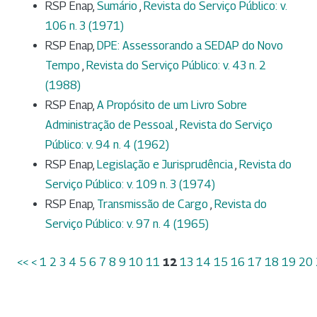
RSP Enap,
Sumário
,
Revista do Serviço Público: v.
106 n. 3 (1971)
RSP Enap,
DPE: Assessorando a SEDAP do Novo
Tempo
,
Revista do Serviço Público: v. 43 n. 2
(1988)
RSP Enap,
A Propósito de um Livro Sobre
Administração de Pessoal
,
Revista do Serviço
Público: v. 94 n. 4 (1962)
RSP Enap,
Legislação e Jurisprudência
,
Revista do
Serviço Público: v. 109 n. 3 (1974)
RSP Enap,
Transmissão de Cargo
,
Revista do
Serviço Público: v. 97 n. 4 (1965)
<<
<
1
2
3
4
5
6
7
8
9
10
11
12
13
14
15
16
17
18
19
20