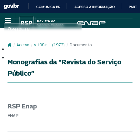
COMUNICA BR
ACESSO À INFORMAÇÃO
PARTI
IR
PARA
Pesquisar
O
CONTEÚDO
/
Acervo
/
v. 108 n. 1 (1973)
/
Documento
Cadastro
Acesso
Monografias da “Revista do Serviço
Público”
RSP Enap
ENAP